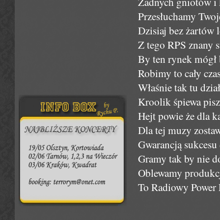
Żadnych gniotów i
Przesłuchamy Twoj
Dzisiaj bez żartów
Z tego RPS znany s
By ten rynek mógł
Robimy to cały czas
Właśnie tak tu dział
Kroolik śpiewa piszc
Hejt powie że dla k
Dla tej muzy zostaw
Gwarancją sukcesu 
Gramy tak by nie do
Oblewamy produkcj
To Radiowy Power P