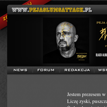
Jestem prezesem w 
Liczę zyski, puszcz