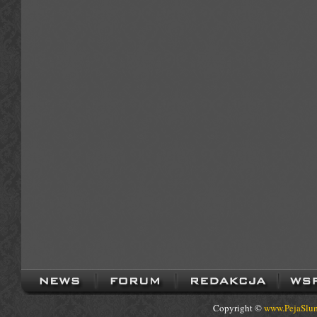
Copyright ©
www.PejaSlum