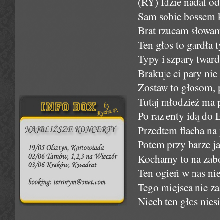
(RY) Idzie nadal od
Sam sobie bossem 
Brat rzucam słowam
Ten głos to gardła t
Typy i szpary twar
Brakuje ci pary nie 
Zostaw to głosom, 
Tutaj młodzież ma p
Po raz enty idą do 
Przedtem flacha na 
Potem przy barze j
Kochamy to na zabój
Ten ogień w nas ni
Tego miejsca nie z
Niech ten głos nies