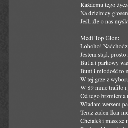
Każdemu tego życzę
Na dzielnicy głose
Jeśli źle o nas myś
Medi Top Glon:
Łohoho! Nadchodzi
Jestem stąd, prosto 
Butla i parkowy wąs
Bunt i młodość to
W tej grze z wyboru
W 89 mnie trafiło i
Od tego brzmienia
Władam wersem pa
Teraz żaden Ikar n
Chciałeś i masz ze