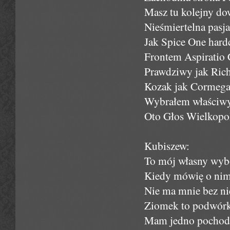
Masz tu kolejny do
Nieśmiertelna pasj
Jak Spice One hardc
Frontem Aspiratio 
Prawdziwy jak Richi
Kozak jak Cormega 
Wybrałem właściwy 
Oto Głos Wielkopol
Kubiszew:
To mój własny wybór
Kiedy mówię o nim
Nie ma mnie bez ni
Ziomek to podwórko
Mam jedno pochodz