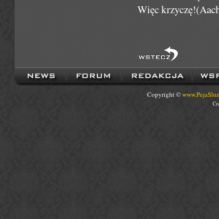
Więc krzyczę!(Aach)
Copyright ©
www.PejaSlum
Cr