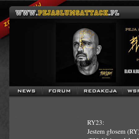
RY23:
Jestem głosem (RY)