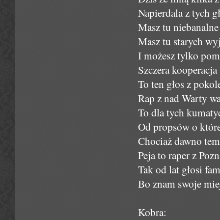
Napierdala z tych g
Masz tu niebanalne 
Masz tu starych wy
I możesz tylko poma
Szczera kooperacja
To ten głos z pokole
Rap z nad Warty war
To dla tych kumaty
Od propsów o które
Chociaż dawno temu
Peja to raper z Pozn
Tak od lat głosi fam
Bo znam swoje miej
Kobra: