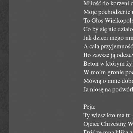
Miłość do korzeni 
Moje pochodzenie n
To Głos Wielkopol
Co by się nie dział
Jak dzieci mego mi
A cała przyjemność 
Bo zawsze ją odcz
Beton w którym żyję
W moim gronie poc
Mówią o mnie dobra
Ja niosę na podwór
Peja:
Ty wiesz kto ma tu g
Ojciec Chrzestny Wi
Dziś ze mną klika z 