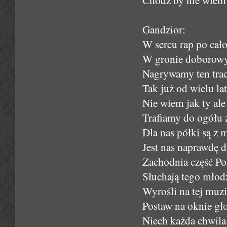
Gandzior:
W sercu rap po cało
W gronie doborowy
Nagrywamy ten track
Tak już od wielu la
Nie wiem jak ty ale
Trafiamy do ogółu z
Dla nas półki są z 
Jest nas naprawdę d
Zachodnia część Po
Słuchają tego młodzi
Wyrośli na tej muz
Postaw na oknie głoś
Niech każda chwila