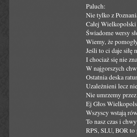
Paluch:
Nie tylko z Poznani
Całej Wielkopolski 
Świadome wersy sł
Wiemy, że pomogły 
Jeśli to ci daje sił
I chociaż się nie 
W najgorszych chwi
Ostatnia deska ratu
Uzależnieni lecz ni
Nie umrzemy przez 
Ej Głos Wielkopols
Wszyscy wstają rów
To nasz czas i chw
RPS, SLU, BOR to