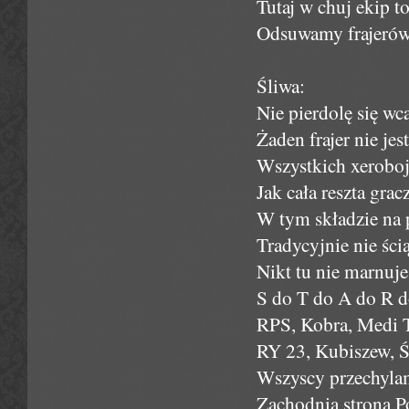
Tutaj w chuj ekip t
Odsuwamy frajerów
Śliwa:
Nie pierdolę się wca
Żaden frajer nie jes
Wszystkich xeroboj
Jak cała reszta gra
W tym składzie na 
Tradycyjnie nie ści
Nikt tu nie marnuje
S do T do A do R do
RPS, Kobra, Medi T
RY 23, Kubiszew, Śl
Wszyscy przechylam
Zachodnia strona P