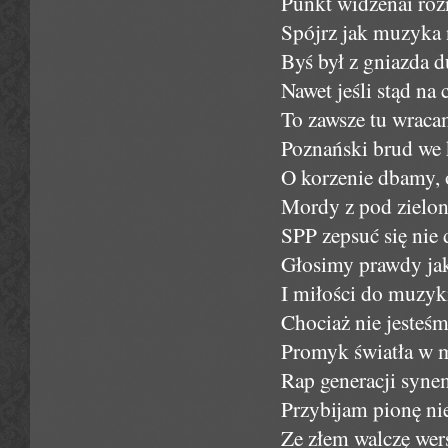
Punkt widzenai różn
Spójrz jak muzyka 
Byś był z gniazda 
Nawet jeśli stąd n
To zawsze tu wrac
Poznański brud we
O korzenie dbamy, 
Mordy z pod zielon
SPP zepsuć się nie
Głosimy prawdy jak
I miłości do muzyk
Chociaż nie jesteś
Promyk światła w m
Rap generacji syne
Przybijam pionę nie
Ze złem walczę wer