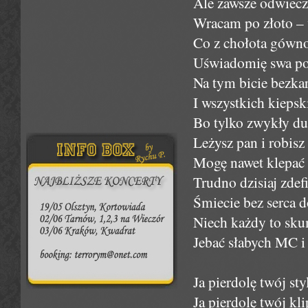
Ale zawsze odwieczn
Wracam po złoto – 
Co z chołota gówno
Uświadomię swa pod
Na tym bicie bezkar
I wszystkich kiepsk
Bo tylko zwykły du
Leżysz pan i robisz 
Mogę nawet klepać 
Trudno dzisiaj zdef
Śmiecie bez serca d
Niech każdy to skum
Jebać słabych MC i
Ja pierdolę twój styl
Ja pierdolę twój kli