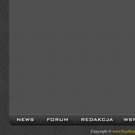
Copyright ©
www.PejaSlum