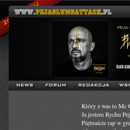
Który z was to Mc 
Ja jestem Rychu Pej
Piętnaście rap w gr