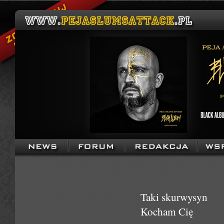
Taki skurwysyn
Kocham Cię