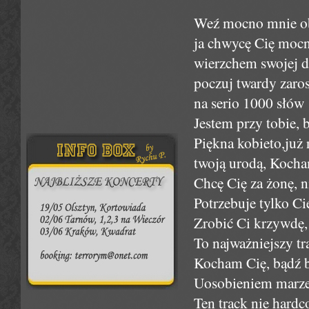
Weź mocno mnie obe
ja chwycę Cię mocni
wierzchem swojej d
poczuj twardy zaros
na serio 1000 słów
Jestem przy tobie, 
Piękna kobieto,już n
twoją urodą, Kocha
Chcę Cię za żonę, n
Potrzebuje tylko Ci
Zrobić Ci krzywdę, 
To najważniejszy tr
Kocham Cię, bądź b
Uosobieniem marze
Ten track nie hardco