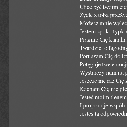
Chce być twoim cie
Życie z tobą przeży
Możesz mnie wylecz
Jestem spoko typkie
Pragnie Cię kanali
Twardziel o łagodn
Poruszam Cię do łe
Potęguje twe emocje
Wystarczy nam na p
Jeszcze nie raz Cię 
Kocham Cię nie plot
Jesteś moim tlenem
I proponuje wspólne
Jesteś tą odpowiedn