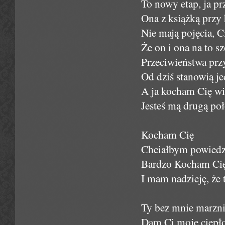
To nowy etap, ja pr
Ona z książką przy 
Nie mają pojęcia, C
Że on i ona na to sz
Przeciwieństwa przyc
Od dziś stanowią je
A ja kocham Cię wie
Jesteś mą drugą poł
Kocham Cię
Chciałbym powiedzi
Bardzo Kocham Ci
I mam nadzieję, że 
Ty bez mnie marznies
Dam Ci moje ciepło