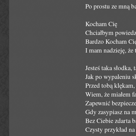
Po prostu ze mną bą
Kocham Cię
Chciałbym powiedzi
Bardzo Kocham Ci
I mam nadzieję, że 
Jesteś taka słodka,
Jak po wypaleniu s
Przed tobą klękam, 
Wiem, że miałem far
Zapewnić bezpiecze
Gdy zasypiasz na me
Bez Ciebie zdarta b
Czysty przykład na 