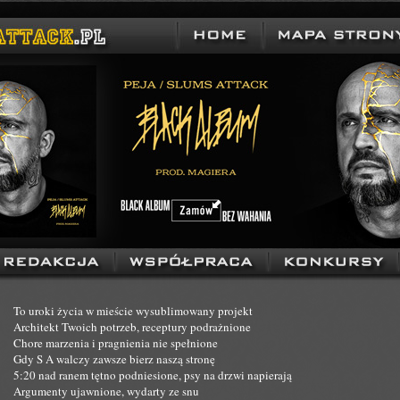
To uroki życia w mieście wysublimowany projekt
Architekt Twoich potrzeb, receptury podrażnione
Chore marzenia i pragnienia nie spełnione
Gdy S A walczy zawsze bierz naszą stronę
5:20 nad ranem tętno podniesione, psy na drzwi napierają
Argumenty ujawnione, wydarty ze snu