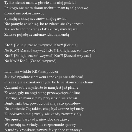
Tylko hichot mam w głowie a na niej pościel
I nikogo nie ma w domu w chuju mam tą całą sprawę
Łomot nie pokoi znowu,
Spasują w skrzynce znów znajdę awizo
Nie pomylę ze schizą, bo to zdarza sie zbyt często
Jak zechcą to pokręcą i tak skurwysyny węszą
Zawsze pojadę ze znienawidzoną mendą
Kto?! [Policja, zaczoł wzywać] Kto?! [Policja]
No Kto?! [Zaczoł wzywać] Kto?! [Policja, zaczoł wzywać]
Kto?! [Policja, zaczoł wzywać] Kto?! [Zaczoł wzywać]
No Kto?! Kto?! [Zaczoł wzywać]
Latem na winklu KRP nas poucza
Jak żyć zgodnie z prawem i spokoju nie zakłucać,
Strzeż się nie oznakowanych, bo to są skończone chamy
Czasami sobie myślę, że to nam jest już pisane
Zawsze, gdy na nogi stanę przezwycięże dolinę
Poczuję, że mam siłe by przysadzić się znowu
Buntownik bez powodu oni znają sto sposobów
Na zrobienie Cię takim, chcą byś zawsze był mały
Z upokorzeń mają zwały, ale każdy zatwardziały
Nie opuści barykady, niewidoczne zjawy
Wyruszają na zwiady, na rozpoznanie sprawy
A trudny kronikarz, zawsze fakty chce zaznaczyć