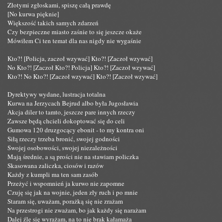
Złotymi zgłoskami, spiszę całą prawdę
[No kurwa pięknie]
Większość takich samych zdarzeń
Czy bezpieczne miasto zaśnie to się jeszcze okaże
Mówiłem Ci ten temat dla nas nigdy nie wygaśnie
Kto?! [Policja, zaczoł wzywać] Kto?! [Zaczoł wzywać]
No Kto?! [Zaczoł Kto?! Policja] Kto?! [Zaczoł wzywać]
Kto?! No Kto?! [Zaczoł wzywać] Kto?! [Zaczoł wzywać]
Dyrektywy wydane, lustracja totalna
Kurwa na Jerzycach Bejrud albo była Jugosławia
Akcja diler to tamto, jeszcze pare innych rzeczy
Zawsze będą chcieli dokoptować się do celi
Gumowa 120 druzgocący ebonit - to my kontra oni
Siłą rzeczy trzeba bronić, swojej godności
Swojej osobowości, swojej niezależności
Mają średnie, a są prości nie na stawiam policzka
Skasowana zaliczka, ciosów i razów
Każdy z kumpli ma ten sam zasób
Przeżyć i wspomnień ja kurwo nie zapomne
Czuję się jak na wojnie, jeden zły ruch i po mnie
Staram się, uważam, porażką się nie zrażam
Na przestrogi nie zważam, bo jak każdy się narażam
Dalej źle się wyrażam, na to nie brak kałamaża