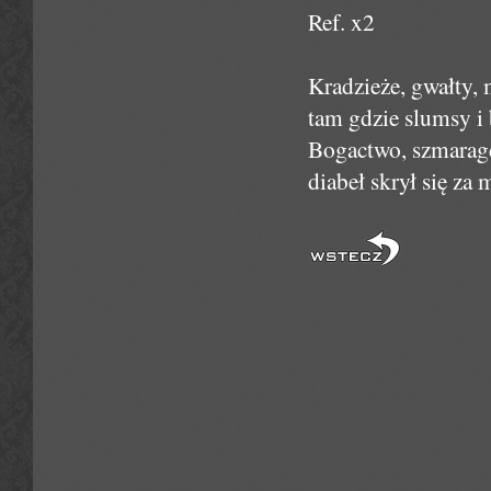
Ref. x2
Kradzieże, gwałty, 
tam gdzie slumsy i 
Bogactwo, szmaragd
diabeł skrył się za