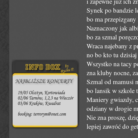
i zapewne już ich z
Synek po bandzie le
bo ma przepizgany 
Naznaczony jak alb
bo za szmal poręczo
Wraca najebany z pr
no bo kto tu dzisiaj
Wszystko na tacy p
zna kluby nocne, za
Szmal od mamusi na
bo lansik w szkole t
Maniery gwiazdy, c
odziany w drogie me
Nie zna proszę, dzi
lepiej zawróć do get