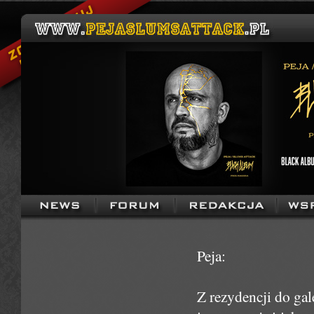
Peja:
Z rezydencji do gale