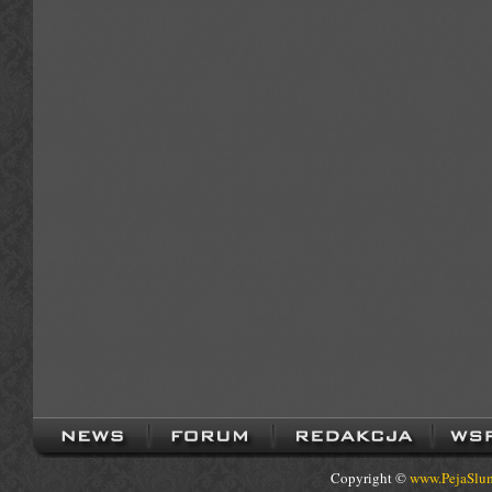
Copyright ©
www.PejaSlum