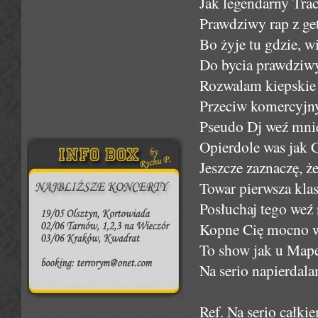
Jak legendarny Trac
Prawdziwy rap z get
Bo żyje tu gdzie, w
Do bycia prawdziwy
Rozwalam kiepskie r
Przeciw komercyjny
Pseudo Dj weź mnie 
Opierdole was jak C
Jeszcze zaznaczę, że
Towar pierwsza kla
Posłuchaj tego weź 
Kopne Cię mocno w 
To show jak u Mape
Na serio napierdala
Ref. Na serio całkie