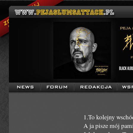
1.To kolejny wsch
A ja pisze mój pami