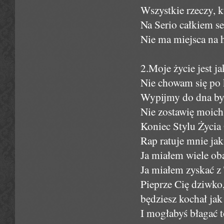
Wszystkie rzeczy, 
Na Serio całkiem s
Nie ma miejsca na h
2.Moje życie jest ja
Nie chowam się po k
Wypijmy do dna byle
Nie zostawię moich
Koniec Stylu Życia
Rap ratuje mnie ja
Ja miałem wiele ob
Ja miałem zyskać z 
Pieprze Cię dziwko,
będziesz kochał jak
I mogłabyś błagać t