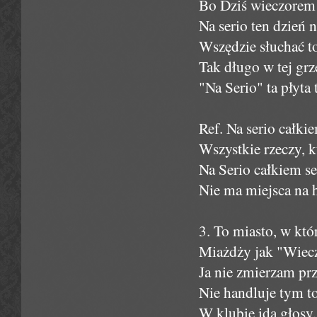
Bo Dziś wieczorem
Na serio ten dzień 
Wszędzie słuchać to
Tak długo w tej grz
"Na Serio" ta płyta
Ref. Na serio całkie
Wszystkie rzeczy, 
Na Serio całkiem s
Nie ma miejsca na h
3. To miasto, w któ
Miażdży jak "Wiec
Ja nie zmierzam prz
Nie handluje tym t
W klubie idą głosy,