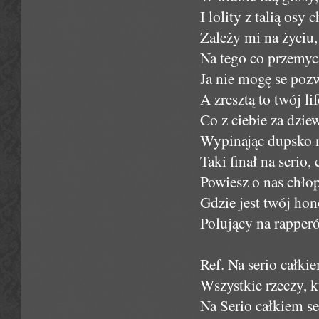
I lolity z talią osy 
Zależy mi na życiu,
Na tego co przemyc
Ja nie mogę se pozwo
A zresztą to twój li
Co z ciebie za dziew
Wypinając dupsko 
Taki finał na serio
Powiesz o nas chłop
Gdzie jest twój hon
Polujący na rapper
Ref. Na serio całkie
Wszystkie rzeczy, 
Na Serio całkiem s