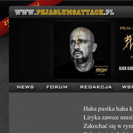
Haha pustka haha k
Liryka zawsze musi 
Zakochać się w rym