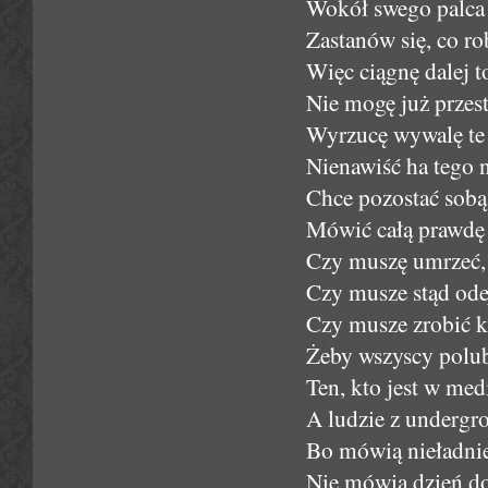
Wokół swego palca 
Zastanów się, co r
Więc ciągnę dalej t
Nie mogę już przest
Wyrzucę wywalę te z
Nienawiść ha tego 
Chce pozostać sobą
Mówić całą prawdę i
Czy muszę umrzeć, 
Czy musze stąd ode
Czy musze zrobić kl
Żeby wszyscy polubi
Ten, kto jest w med
A ludzie z undergr
Bo mówią nieładni
Nie mówią dzień d