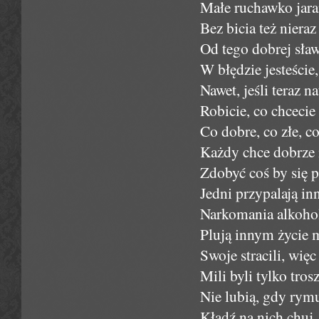
Małe ruchawko jaran
Bez bicia też nieraz
Od tego dobrej sław
W błędzie jesteście,
Nawet, jeśli teraz n
Robicie, co chcecie
Co dobre, co złe, c
Każdy chce dobrze 
Zdobyć coś by się p
Jedni przypalają inn
Narkomania alkoholi
Plują innym życie 
Swoje stracili, więc
Mili byli tylko tros
Nie lubią, gdy rymu
Kładź na nich chuj,