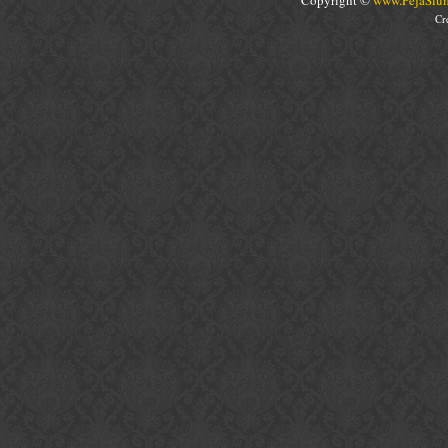
Copyright ©
www.PejaSlum
Cr