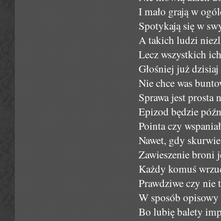
I mało grają w ogól
Spotykają się w sw
A takich ludzi niezl
Lecz wszystkich ich 
Głośniej już dzisia
Nie chce was bunto
Sprawa jest prosta 
Epizod będzie późni
Pointa czy wspania
Nawet, gdy skurwiel
Zawieszenie broni 
Każdy komuś wrzuc
Prawdziwe czy nie t
W sposób opisowy d
Bo lubię balety im