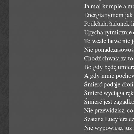
Ja moi kumple a moż
Energia rymem jak z
Podkłada ładunek l
Upycha rytmicznie 
To wcale łatwe nie j
Nie ponadczasowość
Chodź chwała za to
Bo gdy będę umierał
A gdy mnie pochowa
Śmierć podaje dłoń
Śmierć wyciąga rękę
Śmierć jest zagadko
Nie przewidzisz, co 
Szatana Lucyfera cz
Nie wypowiesz już n