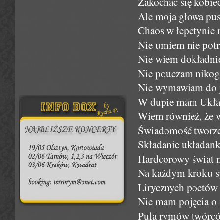
Zakochać się kobiec
Ale moja głowa pust
Chaos w łepetynie r
Nie umiem nie potra
Nie wiem dokładnie
Nie pouczam nikog
Nie wymawiam do je
W dupie mam Układy
Wiem również, że w
Świadomość tworze
Składanie układan
Hardcorowy świat n
Na każdym kroku s
Lirycznych poetów 
Nie mam pojęcia o 
Pula rymów twórców