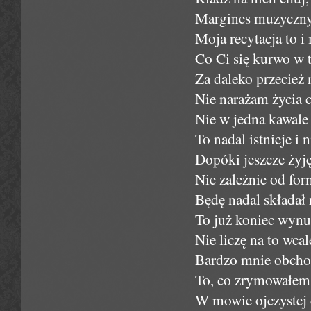
Margines muzyczny
Moja recytacja to i
Co Ci się kurwo w 
Za daleko przecież 
Nie narażam życia 
Nie w jedna kawale
To nadal istnieje i
Dopóki jeszcze żyj
Nie zależnie od for
Będę nadal składał 
To już koniec wynu
Nie liczę na to wcal
Bardzo mnie obcho
To, co zrymowałem n
W mowie ojczystej