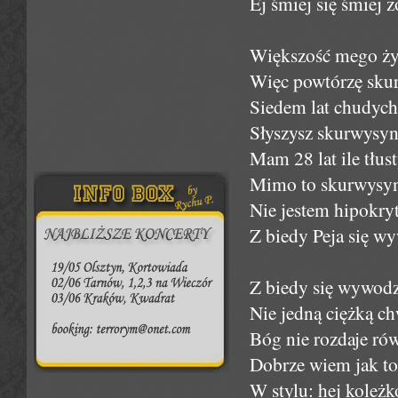
Ej śmiej się śmiej 
Większość mego życi
Więc powtórzę skur
Siedem lat chudych 
Słyszysz skurwysyn
Mam 28 lat ile tłu
Mimo to skurwysynu
Nie jestem hipokry
Z biedy Peja się wy
Z biedy się wywodz
Nie jedną ciężką chw
Bóg nie rozdaje ró
Dobrze wiem jak to 
W stylu: hej koleżk