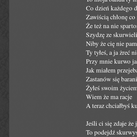
Co dzień każdego 
Zawiścią chłonę co
Że też na nie spart
Szydzę ze skurwiel
Niby że cię nie pam
Ty tyłeś, a ja żreć 
Przy mnie kurwo ja
Jak miałem przejeb
Zastanów się baran
Żyłeś swoim życiem
Wiem że ma racje
A teraz chciałbyś 
Jeśli ci się zdaje że
To podejdź skurwys