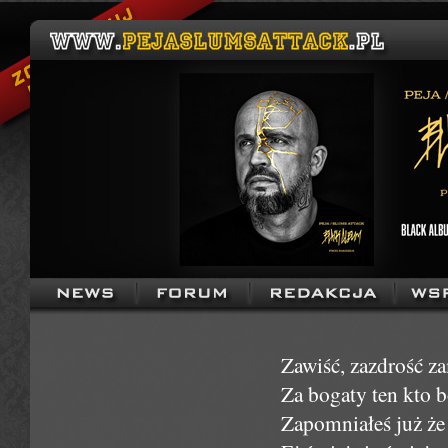
Zawiść, zazdrość za
Za bogaty ten kto b
Zapomniałeś już że