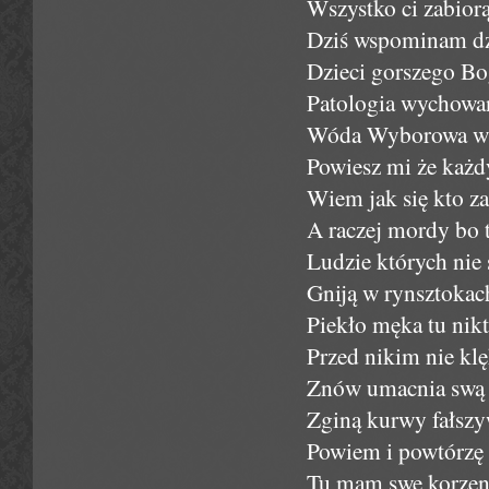
Wszystko ci zabior
Dziś wspominam dz
Dzieci gorszego Bo
Patologia wychowan
Wóda Wyborowa wy
Powiesz mi że każd
Wiem jak się kto za
A raczej mordy bo t
Ludzie których nie
Gniją w rynsztokach
Piekło męka tu nik
Przed nikim nie klę
Znów umacnia swą s
Zginą kurwy fałszy
Powiem i powtórzę 
Tu mam swe korzeni