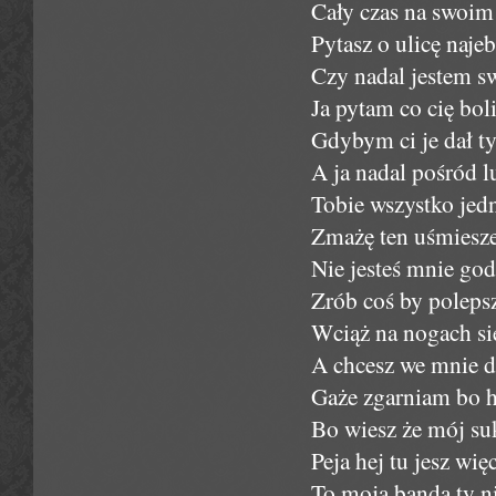
Cały czas na swoim 
Pytasz o ulicę naje
Czy nadal jestem s
Ja pytam co cię bol
Gdybym ci je dał ty
A ja nadal pośród lu
Tobie wszystko jedn
Zmażę ten uśmiesze
Nie jesteś mnie god
Zrób coś by polepsz
Wciąż na nogach się
A chcesz we mnie do
Gaże zgarniam bo har
Bo wiesz że mój suk
Peja hej tu jesz w
To moja banda ty n