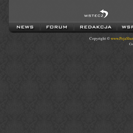
Copyright ©
www.PejaSlum
Cr