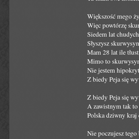
Większość mego życi
Więc powtórzę skur
Siedem lat chudych 
Słyszysz skurwysyn
Mam 28 lat ile tłu
Mimo to skurwysynu
Nie jestem hipokry
Z biedy Peja się wy
Z biedy Peja się wy
A zawistnym tak to
Polska dziwny kraj
Nie poczujesz tego