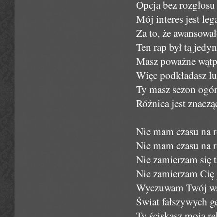
Opcja bez rozgłosu 
Mój interes jest le
Za to, że awansowa
Ten rap był tą jedy
Masz poważne wątpli
Więc podkładasz lud
Ty masz sezon ogór
Różnica jest znaczą
Nie mam czasu na ref
Nie mam czasu na 
Nie zamierzam się 
Nie zamierzam Cię 
Wyczuwam Twój wstr
Świat fałszywych g
Ty ściskasz moją rę