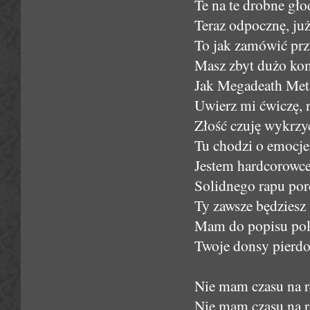
Te na te drobne gło
Teraz odpocznę, już
To jak zamówić przy
Masz zbyt dużo kom
Jak Megadeath Met
Uwierz mi ćwiczę, n
Złość czuję wykrzy
Tu chodzi o emocje
Jestem hardcorowce
Solidnego rapu por
Ty zawsze będziesz w
Mam do popisu pole,
Twoje donsy pierdol
Nie mam czasu na ref
Nie mam czasu na 