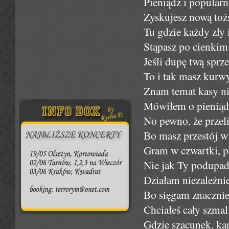
Pieniądz i popularn
Zyskujesz nową toż
Tu gdzie każdy zły 
Stąpasz po cienkim 
Jeśli dupę twą sprz
To i tak masz kurwy
Znam temat kasy ni
Mówiłem o pieniądz
No pewno, że przeli
Bo masz przestój w 
Gram w czwartki, po
Nie jak Ty podupad
Działam niezależnie
Bo sięgam znacznie 
Chciałeś cały szma
Gdzie szacunek, ka