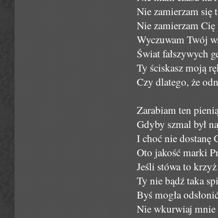
Nie zamierzam się 
Nie zamierzam Cię 
Wyczuwam Twój wstr
Świat fałszywych g
Ty ściskasz moją rę
Czy dlatego, że od
Zarabiam ten pieni
Gdyby szmal był n
I choć nie dostan
Oto jakość marki P
Jeśli stówa to krzy
Ty nie bądź taka spi
Byś mogła odsłonić 
Nie wkurwiaj mnie 