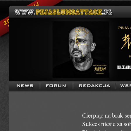
Cierpiąc na brak s
Sukces niesie za so