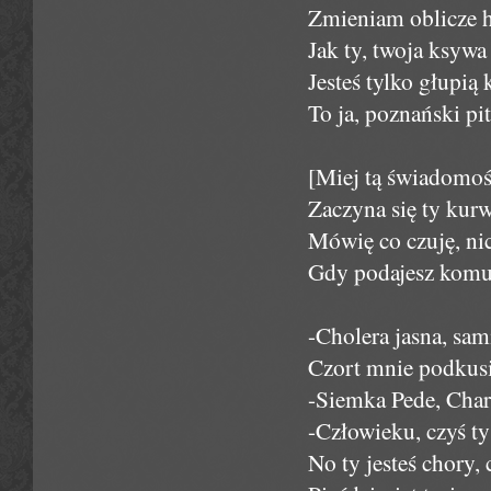
Zmieniam oblicze h
Jak ty, twoja ksywa
Jesteś tylko głupi
To ja, poznański pi
[Miej tą świadomość
Zaczyna się ty kur
Mówię co czuję, nic
Gdy podajesz komuś
-Cholera jasna, sa
Czort mnie podkusi
-Siemka Pede, Charl
-Człowieku, czyś ty
No ty jesteś chory,