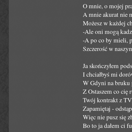
O mnie, o mojej pra
A mnie akurat nie 
Możesz w każdej chw
-Ale oni mogą kadz
-A po co by mieli, 
Szczerość w naszym
Ja skończyłem podst
I chciałbyś mi dor
W Gdyni na bruku 
Z Ostaszem co cię r
Twój kontrakt z TV
Zapamiętaj - odstą
Więc nie pusz się zb
Bo to ja dałem ci f