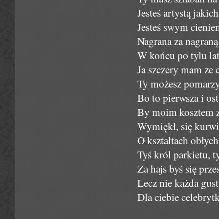
Jesteś artystą jakic
Jesteś swym cienie
Nagrana za nagraną
W końcu po tylu lat
Ja szczery mam ze c
Ty możesz pomarzyć
Bo to pierwsza i os
By moim kosztem z
Wymiękł, się kurwił
O kształtach obłych,
Tyś król parkietu, t
Za hajs byś się prze
Lecz nie każda gust
Dla ciebie celebryt