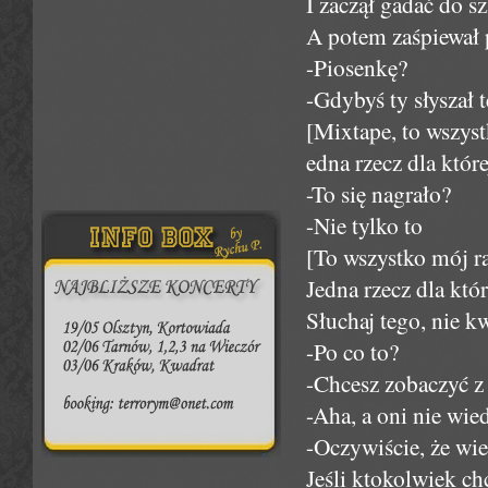
I zaczął gadać do s
A potem zaśpiewał 
-Piosenkę?
-Gdybyś ty słyszał 
[Mixtape, to wszys
edna rzecz dla które
-To się nagrało?
-Nie tylko to
[To wszystko mój r
Jedna rzecz dla któr
Słuchaj tego, nie kw
-Po co to?
-Chcesz zobaczyć z
-Aha, a oni nie wie
-Oczywiście, że wi
Jeśli ktokolwiek ch