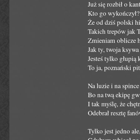
Już się rozbił o ka
Kto go wykończył? 
Że od dziś polski h
Takich trepów jak T
Zmieniam oblicze h
Jak ty, twoja ksywa
Jesteś tylko głupi
To ja, poznański pi
Na luzie i na spince
Bo na twą ekipę gw
I tak myślę, że chęt
Odebrał resztę fanó
Tylko jest jedno al
Gdybym wbiegł na p