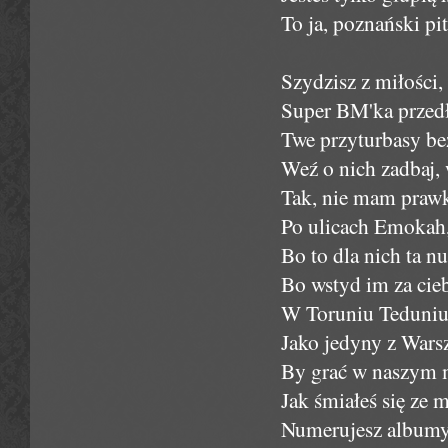
To ja, poznański pi
Szydzisz z miłości, 
Super BM'ka przed
Twe przyturbasy bez
Weź o nich zadbaj, 
Tak, nie mam prawk
Po ulicach Emokah, n
Bo to dla nich ta 
Bo wstyd im za cie
W Toruniu Teduniu 
Jako jedyny z Wars
By grać w naszym m
Jak śmiałeś się ze
Numerujesz albumy 