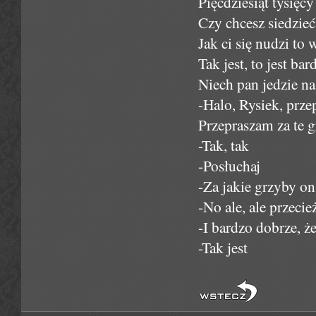
Pięćdziesiąt tysięc
Czy chcesz siedzie
Jak ci się nudzi to 
Tak jest, to jest b
Niech pan jedzie na
-Halo, Rysiek, prze
Przepraszam za te g
-Tak, tak
-Posłuchaj
-Za jakie grzyby on
-No ale, ale przeci
-I bardzo dobrze, ż
-Tak jest