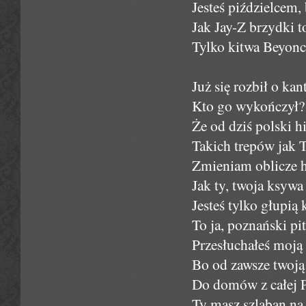
Jesteś piździelcem,
Jak Jay-Z brzydki t
Tylko kitwa Beyonc
Już się rozbił o ka
Kto go wykończył? 
Że od dziś polski h
Takich trepów jak T
Zmieniam oblicze h
Jak ty, twoja ksywa
Jesteś tylko głupi
To ja, poznański pi
Przesłuchałeś moją 
Bo od zawsze twoją 
Do domów z całej P
Ty masz szlaban na