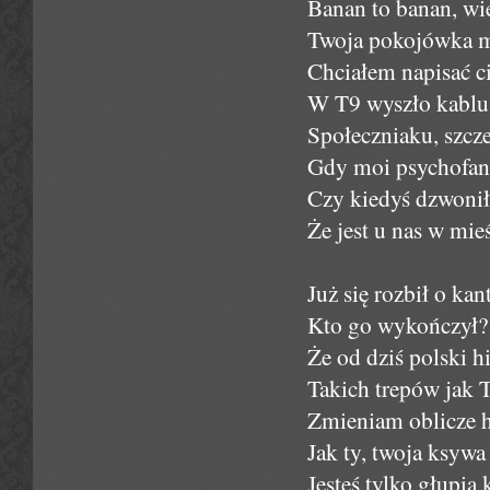
Banan to banan, wię
Twoja pokojówka mó
Chciałem napisać c
W T9 wyszło kablu,
Społeczniaku, szcze
Gdy moi psychofani
Czy kiedyś dzwonił 
Że jest u nas w mieś
Już się rozbił o ka
Kto go wykończył? 
Że od dziś polski h
Takich trepów jak T
Zmieniam oblicze h
Jak ty, twoja ksywa
Jesteś tylko głupi