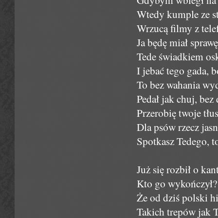
Wtedy kumple ze st
Wrzucą filmy z tel
Ja będę miał sprawę
Tede świadkiem oska
I jebać tego gada, 
To bez wahania wyd
Pedał jak chuj, bez
Przerobię twoje tł
Dla psów rzecz jasn
Spotkasz Tedego, to
Już się rozbił o ka
Kto go wykończył? 
Że od dziś polski h
Takich trepów jak T