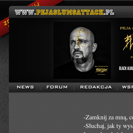
-Zamknij za mną, co 
-Słuchaj, jak ty wys