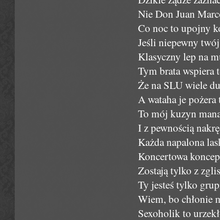
Nie Don Juan Marc
Co noc to upojny k
Jeśli niepewny twój
Klasyczny lep na m
Tym brata wspiera t
Że na SLU wiele du
A wataha je pożera
To mój kuzyn manag
I z pewnością nakręc
Każda napalona las
Koncertowa koncepcj
Zostają tylko z zgli
Ty jesteś tylko grupi
Wiem, bo chłonie m
Sexoholik to urzekł