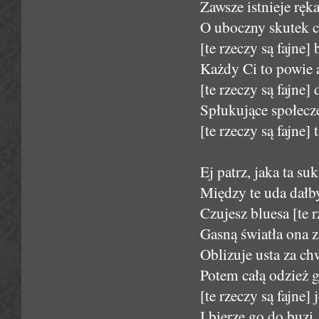
Zawsze istnieje ręk
O uboczny skutek cz
[te rzeczy są fajne]
Każdy Ci to powie 
[te rzeczy są fajne]
Spłukujące społecz
[te rzeczy są fajne] 
Ej patrz, jaka ta su
Między te uda dałb
Czujesz bluesa [te r
Gasną światła ona z
Oblizuje usta za c
Potem całą odzież g
[te rzeczy są fajne]
I bierze go do buzi