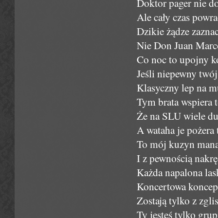
Doktor pager nie do
Ale cały czas powr
Dzikie żądze zaznac
Nie Don Juan Marc
Co noc to upojny k
Jeśli niepewny twój
Klasyczny lep na m
Tym brata wspiera t
Że na SLU wiele du
A wataha je pożera
To mój kuzyn manag
I z pewnością nakręc
Każda napalona las
Koncertowa koncepcj
Zostają tylko z zgli
Ty jesteś tylko grupi