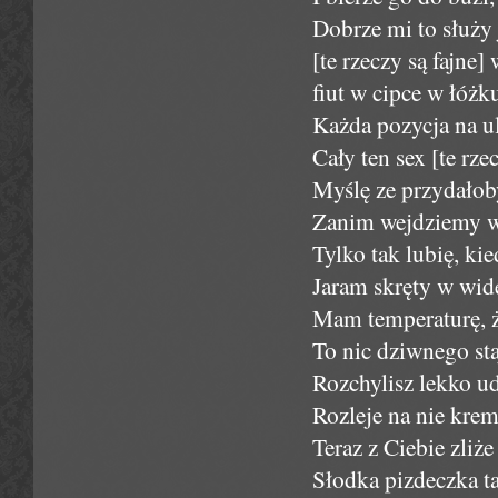
Dobrze mi to służy j
[te rzeczy są fajne]
fiut w cipce w łóżk
Każda pozycja na ulu
Cały ten sex [te rzec
Myślę ze przydałoby
Zanim wejdziemy w
Tylko tak lubię, kie
Jaram skręty w wid
Mam temperaturę, ż
To nic dziwnego staj
Rozchylisz lekko u
Rozleje na nie krem 
Teraz z Ciebie zliże
Słodka pizdeczka ta