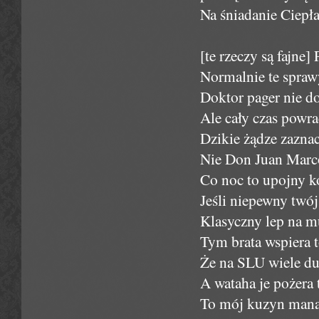
Na śniadanie Ciepła
[te rzeczy są fajne] 
Normalnie te spraw
Doktor pager nie do
Ale cały czas powr
Dzikie żądze zaznac
Nie Don Juan Marc
Co noc to upojny k
Jeśli niepewny twój
Klasyczny lep na m
Tym brata wspiera t
Że na SLU wiele du
A wataha je pożera
To mój kuzyn manag