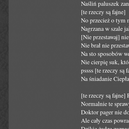
Naśliń paluszek za
[te rzeczy są fajne]
No przecież o tym
Nagrzana w szale ja
[Nie przestawaj] ni
Nie brał nie przesta
Na sto sposobów we
Nie cierpię suk, kt
pssss [te rzeczy są 
Na śniadanie Ciepła
[te rzeczy są fajne] 
Normalnie te spraw
Doktor pager nie do
Ale cały czas powr
Dzikie żądze zaznac