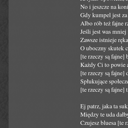
No i jeszcze na kon
Gdy kumpel jest za 
Albo rób też fajne rz
Jeśli jest was mnie
Zawsze istnieje ręk
O uboczny skutek cz
[te rzeczy są fajne]
Każdy Ci to powie 
[te rzeczy są fajne]
Spłukujące społecz
[te rzeczy są fajne] 
Ej patrz, jaka ta su
Między te uda dałb
Czujesz bluesa [te r