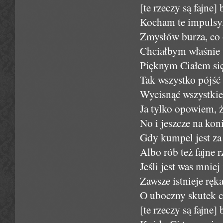
[te rzeczy są fajne] 
Kocham te impulsy, 
Zmysłów burza, co 
Chciałbym właśnie 
Pięknym Ciałem się 
Tak wszystko pójść 
Wycisnąć wszystkie
Ja tylko opowiem, że
No i jeszcze na kon
Gdy kumpel jest za 
Albo rób też fajne rz
Jeśli jest was mnie
Zawsze istnieje ręk
O uboczny skutek cz
[te rzeczy są fajne]