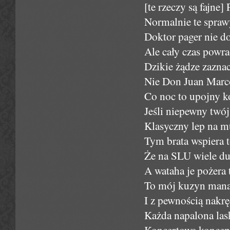
[te rzeczy są fajne] 
Normalnie te spraw
Doktor pager nie do
Ale cały czas powr
Dzikie żądze zaznac
Nie Don Juan Marc
Co noc to upojny k
Jeśli niepewny twój
Klasyczny lep na m
Tym brata wspiera t
Że na SLU wiele du
A wataha je pożera
To mój kuzyn manag
I z pewnością nakręc
Każda napalona las
Koncertowa koncepcj