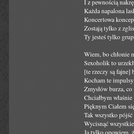
I z pewnością nakręc
Każda napalona las
Koncertowa koncepcj
Zostają tylko z zgli
Ty jesteś tylko grupi
Wiem, bo chłonie m
Sexoholik to urzekł
[te rzeczy są fajne] 
Kocham te impulsy, 
Zmysłów burza, co 
Chciałbym właśnie 
Pięknym Ciałem się 
Tak wszystko pójść 
Wycisnąć wszystkie
Ja tylko opowiem, że