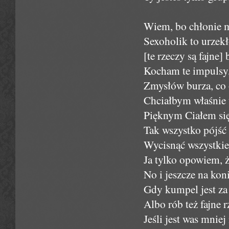
Wiem, bo chłonie m
Sexoholik to urzekł
[te rzeczy są fajne] 
Kocham te impulsy, 
Zmysłów burza, co 
Chciałbym właśnie 
Pięknym Ciałem się 
Tak wszystko pójść 
Wycisnąć wszystkie
Ja tylko opowiem, że
No i jeszcze na kon
Gdy kumpel jest za 
Albo rób też fajne rz
Jeśli jest was mnie