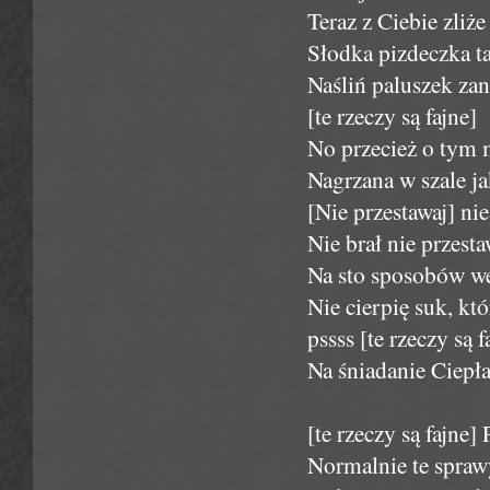
Teraz z Ciebie zliże
Słodka pizdeczka ta
Naśliń paluszek za
[te rzeczy są fajne]
No przecież o tym
Nagrzana w szale ja
[Nie przestawaj] ni
Nie brał nie przesta
Na sto sposobów we
Nie cierpię suk, kt
pssss [te rzeczy są 
Na śniadanie Ciepła
[te rzeczy są fajne] 
Normalnie te spraw