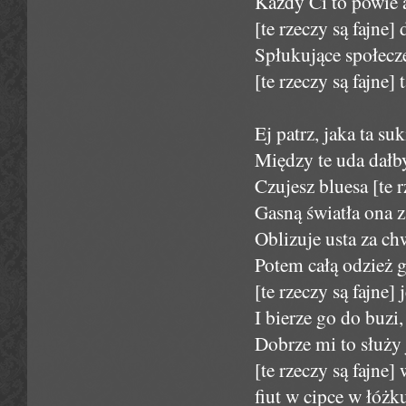
Każdy Ci to powie 
[te rzeczy są fajne]
Spłukujące społecz
[te rzeczy są fajne] 
Ej patrz, jaka ta su
Między te uda dałb
Czujesz bluesa [te r
Gasną światła ona z
Oblizuje usta za c
Potem całą odzież g
[te rzeczy są fajne]
I bierze go do buzi
Dobrze mi to służy j
[te rzeczy są fajne]
fiut w cipce w łóżk