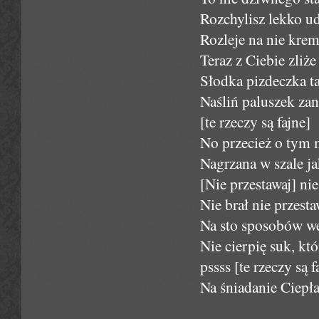
Rozchylisz lekko u
Rozleje na nie krem 
Teraz z Ciebie zliże
Słodka pizdeczka ta
Naśliń paluszek za
[te rzeczy są fajne]
No przecież o tym
Nagrzana w szale ja
[Nie przestawaj] ni
Nie brał nie przesta
Na sto sposobów we
Nie cierpię suk, kt
pssss [te rzeczy są 
Na śniadanie Ciepła