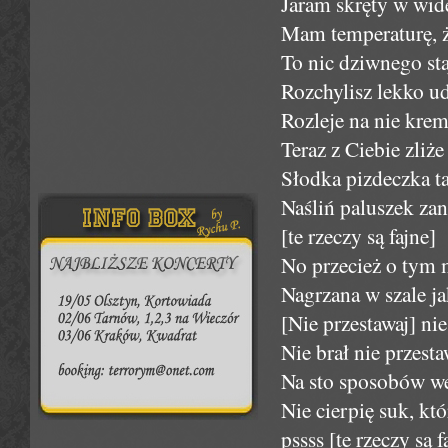
Jaram skręty w wid
Mam temperaturę, ż
To nic dziwnego staj
Rozchylisz lekko u
Rozleje na nie krem 
Teraz z Ciebie zliże
Słodka pizdeczka ta
Naśliń paluszek za
[te rzeczy są fajne]
No przecież o tym
Nagrzana w szale ja
[Nie przestawaj] ni
Nie brał nie przesta
Na sto sposobów we
Nie cierpię suk, kt
pssss [te rzeczy są 