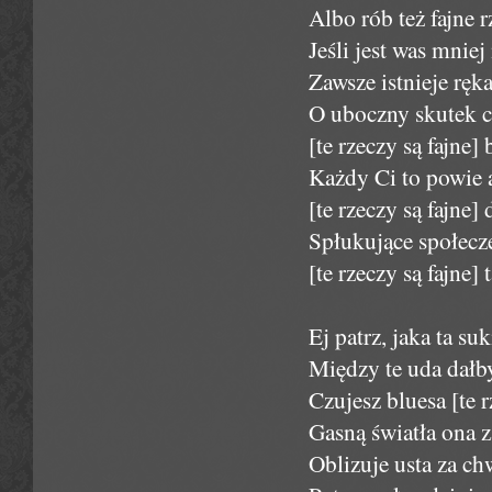
Albo rób też fajne rz
Jeśli jest was mnie
Zawsze istnieje ręk
O uboczny skutek cz
[te rzeczy są fajne]
Każdy Ci to powie 
[te rzeczy są fajne]
Spłukujące społecz
[te rzeczy są fajne] 
Ej patrz, jaka ta su
Między te uda dałb
Czujesz bluesa [te r
Gasną światła ona z
Oblizuje usta za c