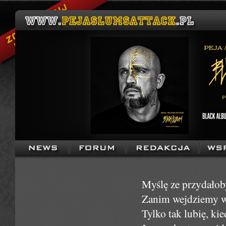
Myślę ze przydałoby
Zanim wejdziemy w
Tylko tak lubię, kie