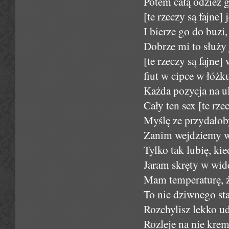
Potem całą odzież g
[te rzeczy są fajne]
I bierze go do buzi
Dobrze mi to służy j
[te rzeczy są fajne]
fiut w cipce w łóżk
Każda pozycja na ulu
Cały ten sex [te rzec
Myślę ze przydałoby
Zanim wejdziemy w
Tylko tak lubię, kie
Jaram skręty w wid
Mam temperaturę, ż
To nic dziwnego staj
Rozchylisz lekko u
Rozleje na nie krem 