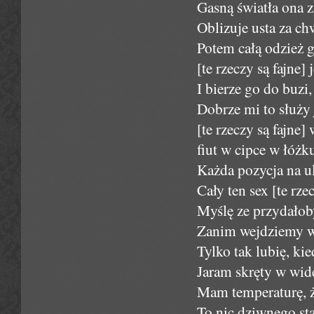
Gasną światła ona z
Oblizuje usta za c
Potem całą odzież g
[te rzeczy są fajne]
I bierze go do buzi
Dobrze mi to służy j
[te rzeczy są fajne]
fiut w cipce w łóżk
Każda pozycja na ulu
Cały ten sex [te rzec
Myślę ze przydałoby
Zanim wejdziemy w
Tylko tak lubię, kie
Jaram skręty w wid
Mam temperaturę, ż
To nic dziwnego staj