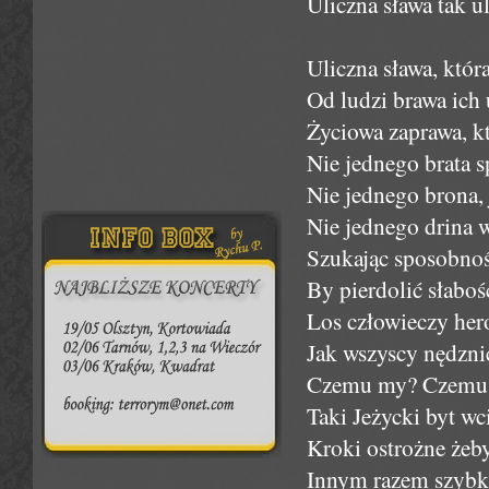
Uliczna sława tak u
Uliczna sława, któ
Od ludzi brawa ich 
Życiowa zaprawa, któ
Nie jednego brata 
Nie jednego brona, j
Nie jednego drina w
Szukając sposobnośc
By pierdolić słaboś
Los człowieczy her
Jak wszyscy nędznic
Czemu my? Czemu 
Taki Jeżycki byt wci
Kroki ostrożne żeby
Innym razem szybki