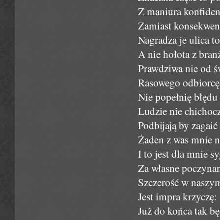
Z maniura konfiden
Zamiast konsekwent
Nagradza je ulica to
A nie hołota z bran
Prawdziwa nie od ś
Rasowego odbiorcę d
Nie popełnię błędu 
Ludzie nie chichoc
Podbijają by zagaić 
Żaden z was mnie ni
I to jest dla mnie s
Za własne poczynan
Szczerość w naszym 
Jest impra krzycz
Już do końca tak bę