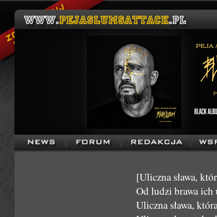
[Uliczna sława, kt
Od ludzi brawa ich 
Uliczna sława, któ