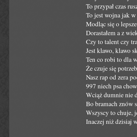
To przypał czas rus
To jest wojna jak 
Modląc się o lepsze
Dorastałem a z wie
Czy to talent czy t
Jest klawo, klawo s
Ten co robi to dla 
Że czuje się potrze
Nasz rap od zera po
997 niech psa chow
Wciąż dumnie nie d
Bo bramach znów skó
Wszyscy to chuje, je
Inaczej niż dzisiaj 