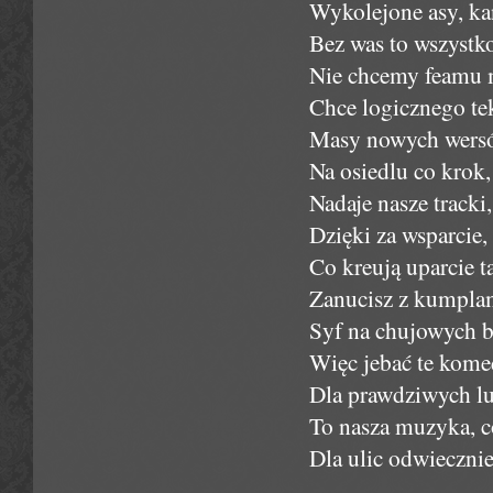
Wykolejone asy, kan
Bez was to wszystko
Nie chcemy feamu 
Chce logicznego te
Masy nowych wersó
Na osiedlu co krok,
Nadaje nasze tracki,
Dzięki za wsparcie, 
Co kreują uparcie t
Zanucisz z kumplam
Syf na chujowych bi
Więc jebać te kome
Dla prawdziwych lud
To nasza muzyka, co
Dla ulic odwiecznie,