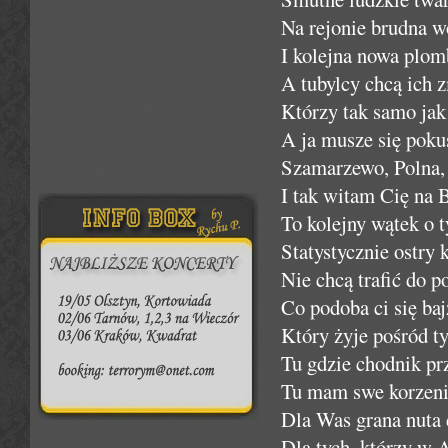
Na rejonie brudna w
I kolejna nowa plomb
A tubylcy chcą ich 
Którzy tak samo jak
A ja musze się pokus
Szamarzewo, Polna, 
I tak witam Cię na B
To kolejny wątek o t
Statystycznie ostry k
Nie chcą trafić do p
Co podoba ci się baj
Który żyje pośród ty
Tu gdzie chodnik pr
Tu mam swe korzenie
Dla Was grana nuta d
Dla tych, którzy w A