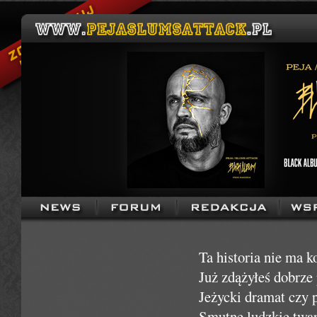
Ta historia nie ma k
Już zdążyłeś dobrze
Jeżycki dramat czy p
Smutne ludzkie twar