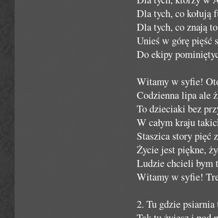
Dla tych, co kołują f
Dla tych, co znają t
Unieś w górę pięść 
Do ekipy pominiętyc
Witamy w syfie! Oto
Codzienna lipa ale 
To dzieciaki bez prz
W całym kraju takic
Staszica story pięć 
Życie jest piękne, ż
Ludzie chcieli bym t
Witamy w syfie! Tre
2. Tu gdzie psiarni
Tak tu żyjesz i pod