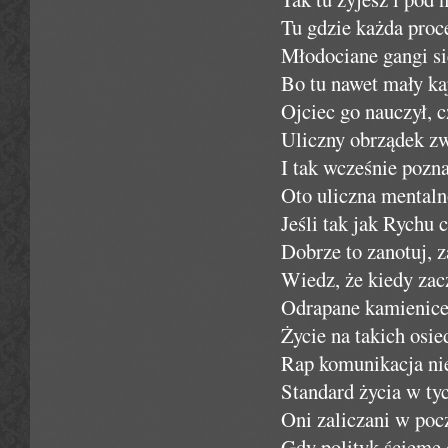
Tu gdzie każda proce
Młodociane gangi się
Bo tu nawet mały kaj
Ojciec go nauczył, 
Uliczny obrządek zwa
I tak wcześnie pozna
Oto uliczna mentalno
Jeśli tak jak Rychu 
Dobrze to zanotuj, z
Wiedz, że kiedy zacz
Odrapane kamienice,
Życie na takich osi
Rap komunikacja ni
Standard życia w ty
Oni zaliczani w poc
Gdy polityk ściemę 