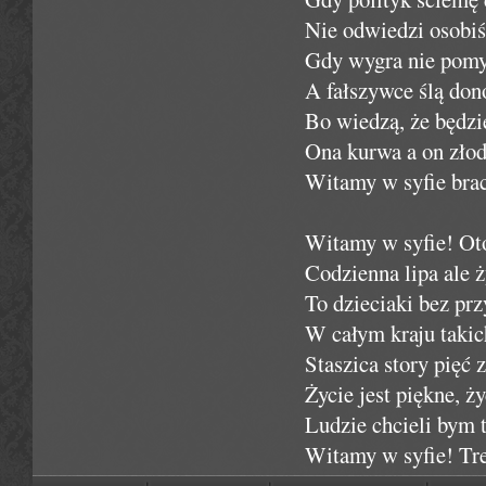
Nie odwiedzi osobiś
Gdy wygra nie pomyś
A fałszywce ślą dono
Bo wiedzą, że będzi
Ona kurwa a on złodz
Witamy w syfie braci
Witamy w syfie! Oto
Codzienna lipa ale 
To dzieciaki bez prz
W całym kraju takic
Staszica story pięć 
Życie jest piękne, ż
Ludzie chcieli bym t
Witamy w syfie! Tre