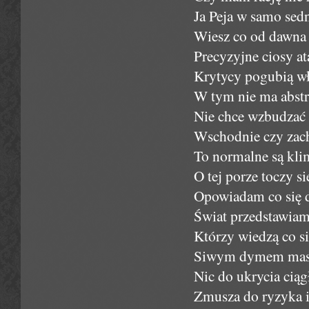
Ja Peja w samo sed
Wiesz co od dawna
Precyzyjne ciosy ata
Krytycy pogubią wł
W tym nie ma abstr
Nie chce wzbudzać s
Wschodnie czy zach
To normalne są klim
O tej porze toczy s
Opowiadam co się d
Świat przedstawiam t
Którzy wiedzą co si
Siwym dymem masz n
Nic do ukrycia cią
Zmusza do ryzyka i