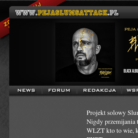
Projekt solowy Slu
Nigdy przemijania 
WLZT kto to wie, 