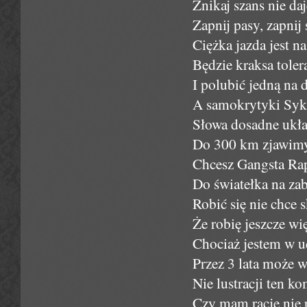
Znikaj szans nie da
Zapnij pasy, zapnij 
Ciężka jazda jest n
Będzie kraksa toler
I polubić jedną na 
A samokrytyki Syku
Słowa dosadne układ
Do 300 km zjawimy 
Chcesz Gangsta Rap
Do światełka na za
Robić się nie chce 
Że robię jeszcze w
Chociaż jestem w u
Przez 3 lata może w
Nie lustracji ten k
Czy mam rację nie 