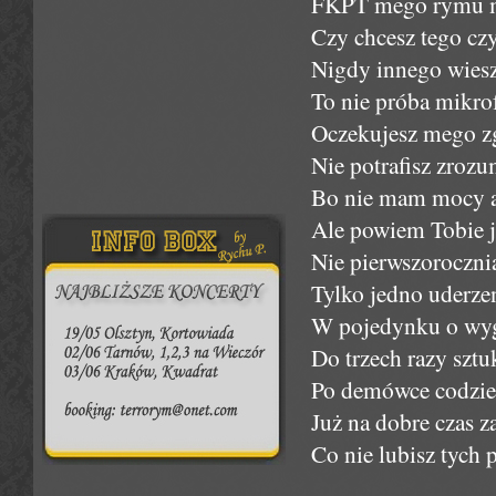
FKPT mego rymu m
Czy chcesz tego czy
Nigdy innego wiesz
To nie próba mikro
Oczekujesz mego z
Nie potrafisz zroz
Bo nie mam mocy at
Ale powiem Tobie j
Nie pierwszoroczni
Tylko jedno uderze
W pojedynku o wyg
Do trzech razy sztu
Po demówce codzie
Już na dobre czas 
Co nie lubisz tych p