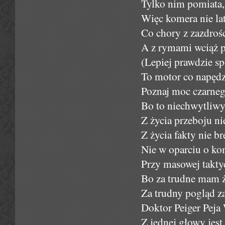
Tylko nim pomiata,
Więc komera nie la
Co chory z zazdroś
A z rymami wciąż po
(Lepiej prawdzie sp
To motor co napędz
Poznaj moc czarneg
Bo to niechwytliwy
Z życia przeboju n
Z życia fakty nie br
Nie w oparciu o ko
Przy masowej takty
Bo za trudne mam ży
Za trudny pogląd z
Doktor Peiger Peja
Z jednej głowy jes