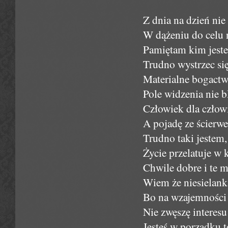
Z dnia na dzień nie
W dążeniu do celu 
Pamiętam kim jeste
Trudno wystrzec się
Materialne bogactwo
Pole widzenia nie 
Człowiek dla człow
A pojadę ze ścier
Trudno taki jestem,
Życie przelatuje w
Chwile dobre i te 
Wiem że niesielank
Bo na wzajemności 
Nie zwęszę interesu
Jesteś w porządku 