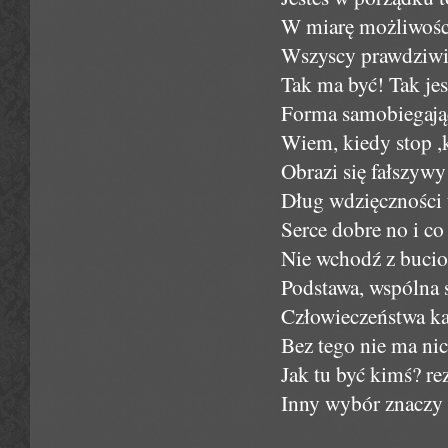
W miarę możliwości 
Wszyscy prawdziwi t
Tak ma być! Tak jes
Forma samobiegając
Wiem, kiedy stop ,
Obrazi się fałszywy 
Dług wdzięczności 
Serce dobre no i c
Nie wchodź z bucio
Podstawa, wspólna s
Człowieczeństwa ka
Bez tego nie ma nic
Jak tu być kimś? r
Inny wybór znaczy 