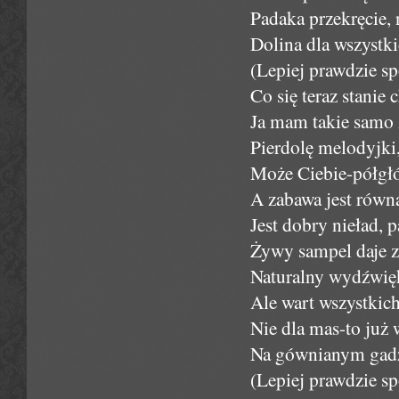
Padaka przekręcie, n
Dolina dla wszystk
(Lepiej prawdzie sp
Co się teraz stanie
Ja mam takie samo 
Pierdolę melodyjki
Może Ciebie-półgł
A zabawa jest równa
Jest dobry nieład, 
Żywy sampel daje z
Naturalny wydźwięk
Ale wart wszystkich
Nie dla mas-to już 
Na gównianym gadże
(Lepiej prawdzie sp