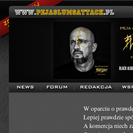
W oparciu o prawd
Lepiej prawdzie sp
A komercja niech z