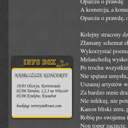
Oparciu o prawdę
A komercja, a kome
Oparciu o prawdę, 
Kolejny stracony dz
Złamany schemat e
Wykorzystać poemat
Melancholią wysko
Po trochu wszystki
Nie spętasz umysłu
Uszanuj artystów 
Za bardzo mnie dra
Nie infekuj, nie pot
Kanon bliski zeru, 
Robię po swojemu i 
Non toper zacięcie.