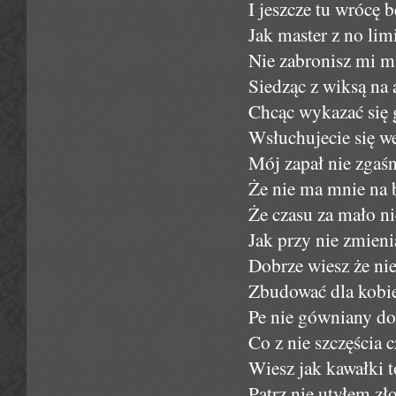
I jeszcze tu wrócę 
Jak master z no lim
Nie zabronisz mi m
Siedząc z wiksą na
Chcąc wykazać się g
Wsłuchujecie się we
Mój zapał nie zgaśn
Że nie ma mnie na b
Że czasu za mało n
Jak przy nie zmien
Dobrze wiesz że ni
Zbudować dla kobie
Pe nie gówniany dom
Co z nie szczęścia c
Wiesz jak kawałki t
Patrz nie utyłem zł