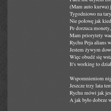
(Mam auto kurwa) 
Tygodniowo na tar
Nie połowę jak kie
Pe dorzuca monety, 
Mam priorytety wady
Rychu Peja alians w
Jestem żywym dowod
Więc obudź się wsta
It's working to dzia
Wspomnieniom nigdy
Jeszcze trzy lata t
Rychu mówi jak jest
A jak było dobrze w