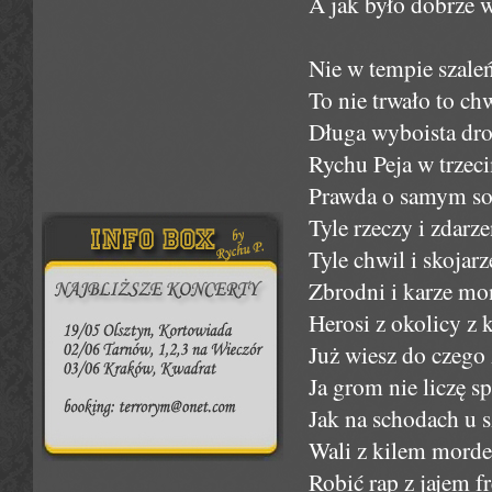
A jak było dobrze w
Nie w tempie szale
To nie trwało to c
Długa wyboista dro
Rychu Peja w trzec
Prawda o samym sob
Tyle rzeczy i zdar
Tyle chwil i skojar
Zbrodni i karze mo
Herosi z okolicy z
Już wiesz do czego
Ja grom nie liczę s
Jak na schodach u 
Wali z kilem morder
Robić rap z jajem fr