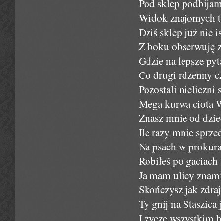
Pod sklep podbijam
Widok znajomych t
Dziś sklep już nie 
Z boku obserwuję 
Gdzie na lepsze py
Co drugi rdzenny c
Pozostali nieliczni
Mega kurwa ciota 
Znasz mnie od dziec
Ile razy mnie sprze
Na psach w prokura
Robiłeś po gaciach
Ja mam ulicy znami
Skończysz jak zdraj
Ty gnij na Staszic
I życzę wszystkim b