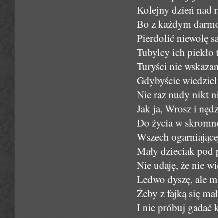
Kolejny dzień nad r
Bo z każdym darmoz
Pierdolić niewolę s
Tubylcy ich piekło 
Turyści nie wskaza
Gdybyście wiedzieli
Nie raz nudy nikt n
Jak ja, Wrosz i nęd
Do życia w skromno
Wszech ogarniającej
Mały dzieciak pod 
Nie udaję, że nie wi
Ledwo dyszę, ale m
Żeby z fajką się ma
I nie próbuj gadać