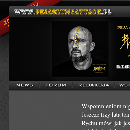
Wspomnieniom nigdy
Jeszcze trzy lata t
Rychu mówi jak jest