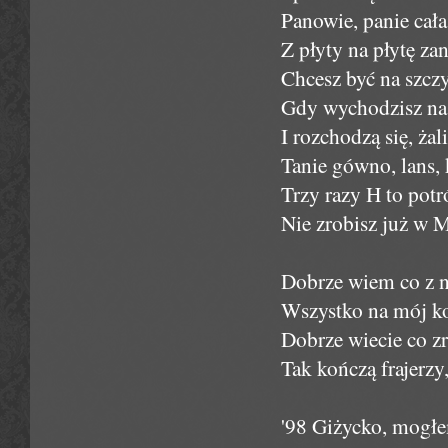
Panowie, panie cał
Z płyty na płytę za
Chcesz być na szczyc
Gdy wychodzisz na s
I rozchodzą się, ża
Tanie gówno, lans, 
Trzy razy H to potr
Nie zrobisz już w M
Dobrze wiem co z n
Wszystko na mój kos
Dobrze wiecie co z
Tak kończą frajerzy
'98 Giżycko, mogłem