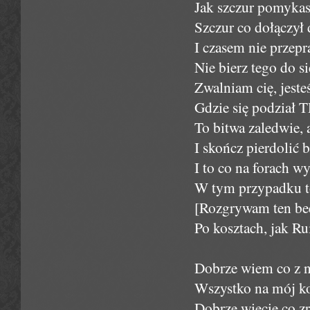
Jak szczur pomykas
Szczur co dołączył 
I czasem nie przepr
Nie bierz tego do s
Zwalniam cię, jeste
Gdzie się podział 
To bitwa zaledwie, a
I skończ pierdolić b
I to co na forach w
W tym przypadku to
[Rozgrywam ten be
Po kosztach, jak Ru
Dobrze wiem co z n
Wszystko na mój kos
Dobrze wiecie co z