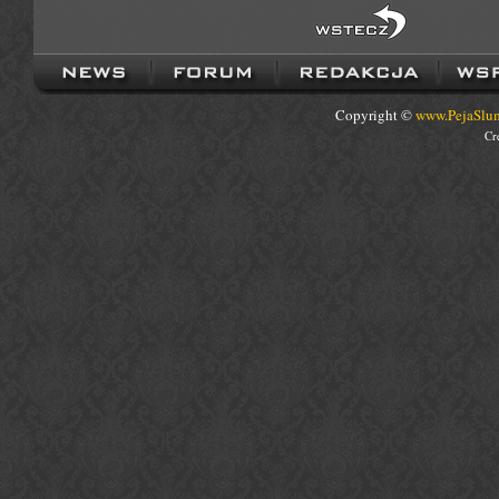
Copyright ©
www.PejaSlum
Cr