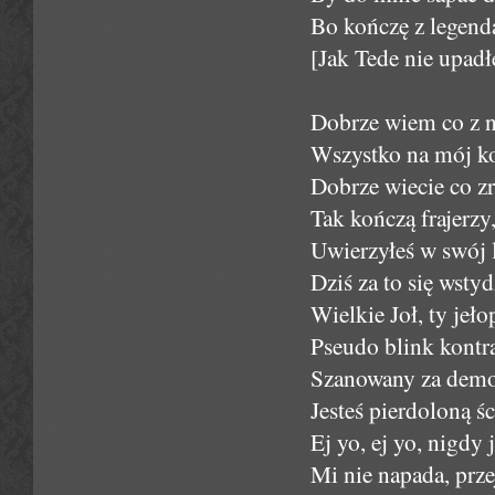
Bo kończę z legendą
[Jak Tede nie upad
Dobrze wiem co z n
Wszystko na mój kos
Dobrze wiecie co z
Tak kończą frajerzy
Uwierzyłeś w swój 
Dziś za to się wsty
Wielkie Joł, ty jeło
Pseudo blink kontra
Szanowany za demo,
Jesteś pierdoloną ś
Ej yo, ej yo, nigdy
Mi nie napada, prze