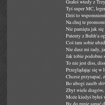
Grałeś wtedy z Trz
Tyś super MC, lege
Dziś to wspomnieni
Na chuj te promomix
Nie pamięta jak si
Patenty z Buhh'a op
Coś tam sobie ubzdu
Nie dasz mi rady, j
Jak tobie podobne 
To nie jest diss, di
Przeglądając się w l
Chcesz przysapać, 
Bo ubogi zasób sł
Zbyt wiele dragów, 
Może kiedyś byłeś w
By do mnie sapać dz