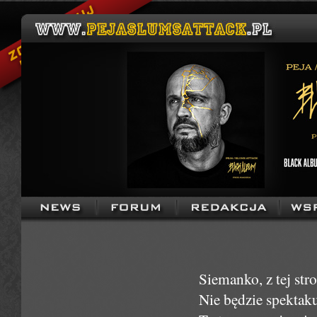
Siemanko, z tej st
Nie będzie spektak