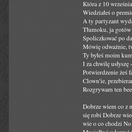
Która z 10 września
Wiedziałeś o premie
A ty partyzant wyda
Tłumoku, ja gotów b
Spoliczkować po dam
Mówię odważnie, t
Ty byłeś moim kum
I za chwilę usłyszę 
Potwierdzenie żeś
Clown'ie, przebiera
Rozgrywam ten beef
Dobrze wiem co z n
się robi Dobrze wie
wie o co chodzi No i
Musiałbyś uderzyć 