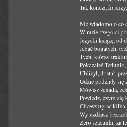
Tak kończą frajerzy
Nie wiadomo o co c
W razie czego ci po
Jeżycki książę, od 
Jebać bogatych, ty
Tych, którzy traktu
Pokazałeś Tedunio,
Ubliżył, dostał, prz
Gdzie podziały się 
Mówisz żenada, żeś
Powiedz, czym się k
Chcesz ugrać kilka
Wyjeżdżasz bezczel
Zero szacunku za t