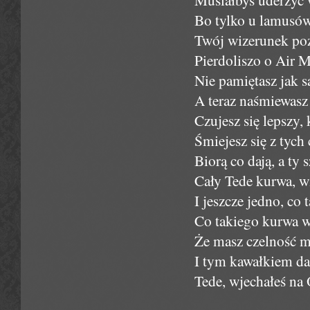
Bo tylko u lamusów
Twój wizerunek poz
Pierdoliszo o Air M
Nie pamiętasz jak s
A teraz naśmiewasz
Czujesz się lepszy,
Śmiejesz się z tych
Biorą co dają, a ty 
Cały Tede kurwa, wi
I jeszcze jedno, co 
Co takiego kurwa w
Że masz czelność m
I tym kawałkiem da
Tede, wjechałeś na O