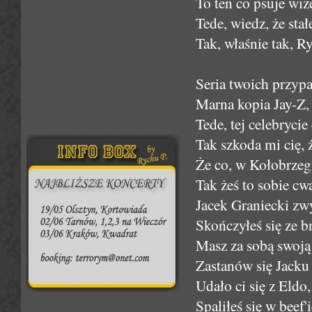
To ten co psuje wi
Tede, wiedz, że sta
Tak, właśnie tak, R
Seria twoich przyp
Marna kopia Jay-Z, 
Tede, tej celebrycie
Tak szkoda mi cię, 
Że co, w Kołobrzegu
Tak żeś to sobie c
Jacek Graniecki zw
Skończyłeś się ze b
Masz za sobą swoją
Zastanów się Jacku 
Udało ci się z Eldo,
Spaliłeś się w beef