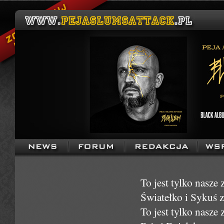
To jest tylko nasze 
Światełko i Sykuś z
To jest tylko nasze 