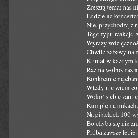
Zresztą temat nas ni
Ludzie na koncerta
Nie, przychodzą z
Tego typu reakcje, 
Wyrazy wdzięcznośc
Chwile zabawy na 
Klimat w każdym klu
Raz na wolno, raz n
Konkretnie najebani
Wtedy nie wiem co 
Wokół siebie zamie
Kumple na mikach, 
Na pijackich 100 
Bo chyba się nie zm
Próba zawsze lepiej 