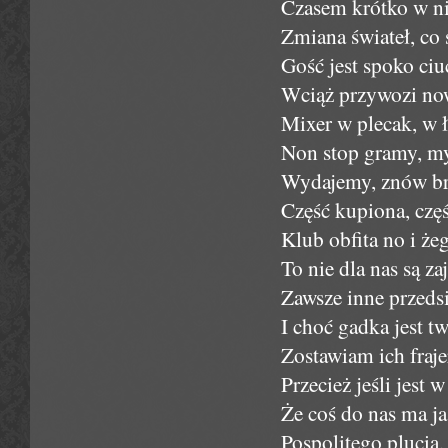
Czasem krótko w n
Zmiana świateł, co s
Gość jest spoko ciu
Wciąż przywozi nowe
Mixer w plecak, w ł
Non stop gramy, my
Wydajemy, znów brak
Część kupiona, część
Klub obfita no i że
To nie dla nas są z
Zawsze inne przedsi
I choć gadka jest t
Zostawiam ich fraj
Przecież jeśli jest 
Że coś do nas ma ja
Pospolitego plucia,