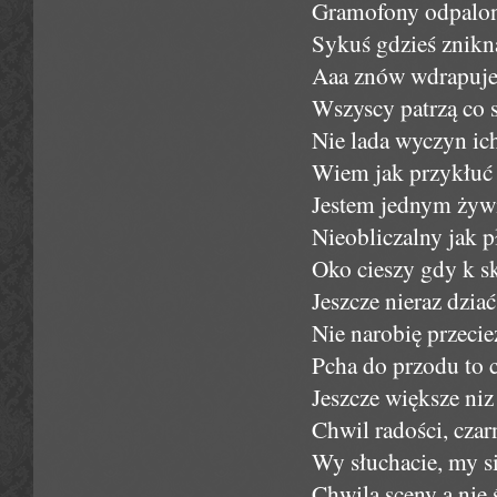
Gramofony odpalone
Sykuś gdzieś znikn
Aaa znów wdrapuje s
Wszyscy patrzą co si
Nie lada wyczyn ich
Wiem jak przykłuć 
Jestem jednym żywi
Nieobliczalny jak p
Oko cieszy gdy k sk
Jeszcze nieraz dziać
Nie narobię przecie
Pcha do przodu to c
Jeszcze większe niz
Chwil radości, czar
Wy słuchacie, my s
Chwila sceny a nie 