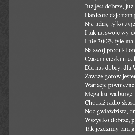
Już jest dobrze, ju
Hardcore daje nam p
Nie udaję tylko żyję
I tak na swoje wyjd
I nie 300% tyle ma 
Na swój produkt on 
Czasem ciężki nieob
Dla nas dobry, dla
Zawsze gotów jeste
Wariacje piwniczne
Mega kurwa burger 
Chociaż radio skaso
Noc gwiaździsta, dr
Wszystko dobrze, po
Tak jeździmy tam gd