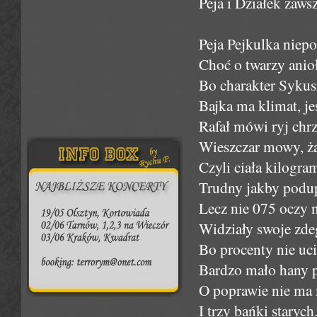
Peja i Działek zawsz
Peja Pejkulka niep
Choć o twarzy anioł
Bo charakter Sykusi
Bajka ma klimat, je
Rafał mówi ryj chrz
Wieszczar mowy, ż
Czyli ciała kilogr
Trudny jakby podup
Lecz nie 075 oczy n
Widziały swoje zde
Bo procenty nie uci
Bardzo mało hany p
O poprawie nie ma
I trzy bańki staryc