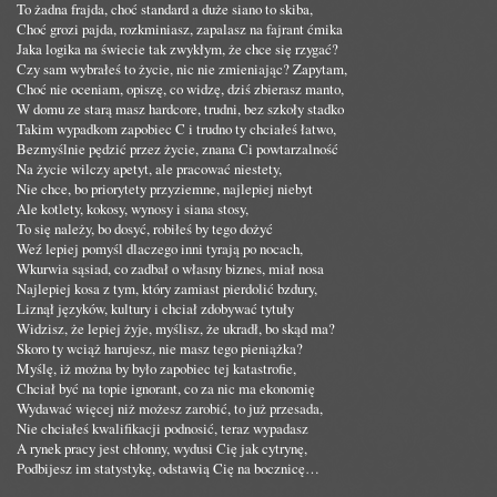
To żadna frajda, choć standard a duże siano to skiba,
Choć grozi pajda, rozkminiasz, zapalasz na fajrant ćmika
Jaka logika na świecie tak zwykłym, że chce się rzygać?
Czy sam wybrałeś to życie, nic nie zmieniając? Zapytam,
Choć nie oceniam, opiszę, co widzę, dziś zbierasz manto,
W domu ze starą masz hardcore, trudni, bez szkoły stadko
Takim wypadkom zapobiec C i trudno ty chciałeś łatwo,
Bezmyślnie pędzić przez życie, znana Ci powtarzalność
Na życie wilczy apetyt, ale pracować niestety,
Nie chce, bo priorytety przyziemne, najlepiej niebyt
Ale kotlety, kokosy, wynosy i siana stosy,
To się należy, bo dosyć, robiłeś by tego dożyć
Weź lepiej pomyśl dlaczego inni tyrają po nocach,
Wkurwia sąsiad, co zadbał o własny biznes, miał nosa
Najlepiej kosa z tym, który zamiast pierdolić bzdury,
Liznął języków, kultury i chciał zdobywać tytuły
Widzisz, że lepiej żyje, myślisz, że ukradł, bo skąd ma?
Skoro ty wciąż harujesz, nie masz tego pieniążka?
Myślę, iż można by było zapobiec tej katastrofie,
Chciał być na topie ignorant, co za nic ma ekonomię
Wydawać więcej niż możesz zarobić, to już przesada,
Nie chciałeś kwalifikacji podnosić, teraz wypadasz
A rynek pracy jest chłonny, wydusi Cię jak cytrynę,
Podbijesz im statystykę, odstawią Cię na bocznicę…