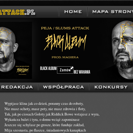
Wypijasz klina jak co dzień, poranny czas do roboty,
Nie masz ochoty, masz poty, nie masz zdrowia i floty,
Tak, jak po ciosach Gołoty jak Riddick Bowe wstajesz z wyra,
Wykańcza balet i tyra, o domu wciąż zapominasz
Jeszcze się schylasz po grosze, które funduje zakład,
Mija szesnasta, po flaszce, śniadaniowych kanapkach