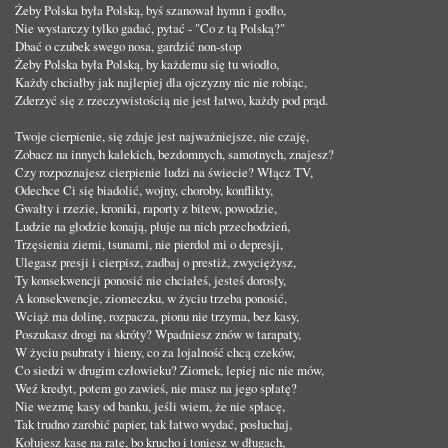
Żeby Polska była Polską, byś szanował hymn i godło,
Nie wystarczy tylko gadać, pytać - "Co z tą Polską?"
Dbać o czubek swego nosa, gardzić non-stop
Żeby Polska była Polską, by każdemu się tu wiodło,
Każdy chciałby jak najlepiej dla ojczyzny nic nie robiąc,
Zderzyć się z rzeczywistością nie jest łatwo, każdy pod prąd.
Twoje cierpienie, się zdaje jest najważniejsze, nie czaję,
Zobacz na innych kalekich, bezdomnych, samotnych, znajesz?
Czy rozpoznajesz cierpienie ludzi na świecie? Włącz TV,
Odechce Ci się biadolić, wojny, choroby, konflikty,
Gwałty i rzezie, kroniki, raporty z bitew, powodzie,
Ludzie na głodzie konają, pluje na nich przechodzień,
Trzęsienia ziemi, tsunami, nie pierdol mi o depresji,
Ulegasz presji i cierpisz, zadbaj o prestiż, zwyciężysz,
Ty konsekwencji ponosić nie chciałeś, jesteś dorosły,
A konsekwencje, ziomeczku, w życiu trzeba ponosić,
Wciąż ma dolinę, rozpacza, pionu nie trzyma, bez kasy,
Poszukasz drogi na skróty? Wpadniesz znów w tarapaty,
W życiu psubraty i hieny, co za lojalność chcą czeków,
Co siedzi w drugim człowieku? Ziomek, lepiej nic nie mów,
Weź kredyt, potem go zawieś, nie masz na jego spłatę?
Nie wezmę kasy od banku, jeśli wiem, że nie spłacę,
Tak trudno zarobić papier, tak łatwo wydać, posłuchaj,
Kołujesz kasę na ratę, bo krucho i toniesz w długach,