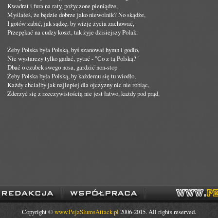
Kwadrat i fura na raty, pożyczone pieniądze,
Myślałeś, że będzie dobrze jako niewolnik? No skądże,
I gotów zabić, jak sądzę, by wizję życia zachować,
Przepękać na cudzy koszt, tak żyje dzisiejszy Polak.
Żeby Polska była Polską, byś szanował hymn i godło,
Nie wystarczy tylko gadać, pytać - "Co z tą Polską?"
Dbać o czubek swego nosa, gardzić non-stop
Żeby Polska była Polską, by każdemu się tu wiodło,
Każdy chciałby jak najlepiej dla ojczyzny nic nie robiąc,
Zderzyć się z rzeczywistością nie jest łatwo, każdy pod prąd.
Copyright ©
www.PejaSlumsAttack.pl
2006-2015. All rights reserved.