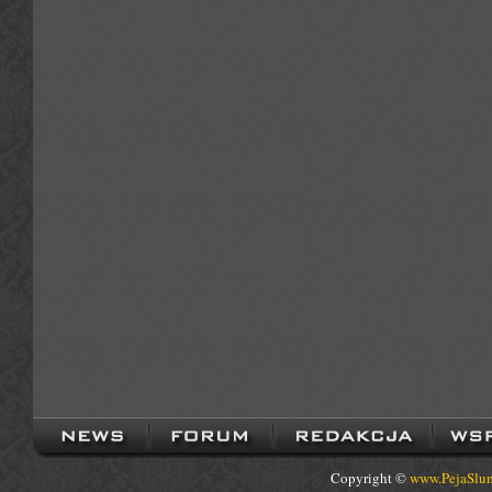
Copyright ©
www.PejaSlum