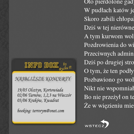
Oto pierdolone gady 
W pudłach katów je
Skoro zabili chłopa
Dziś w tej nierówn
A tym kurwom wolno
Pozdrowienia do wi
Przeciwnych adminis
Dziś po drugiej str
O tym, że ten podły
Pozbawiono go wolno
Nikt nie wspomniał 
Bo nie przeżył on te
Że w więzieniu mi