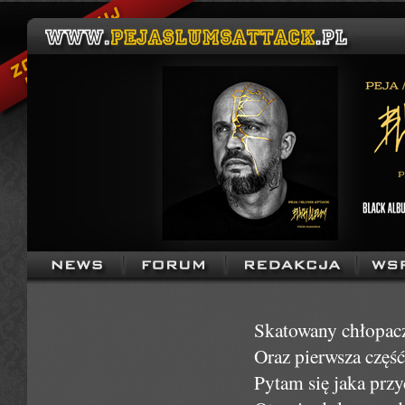
Skatowany chłopacz
Oraz pierwsza część
Pytam się jaka przy