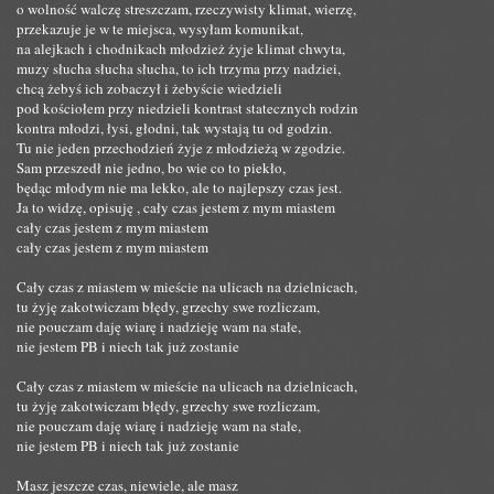
o wolność walczę streszczam, rzeczywisty klimat, wierzę,
przekazuje je w te miejsca, wysyłam komunikat,
na alejkach i chodnikach młodzież żyje klimat chwyta,
muzy słucha słucha słucha, to ich trzyma przy nadziei,
chcą żebyś ich zobaczył i żebyście wiedzieli
pod kościołem przy niedzieli kontrast statecznych rodzin
kontra młodzi, łysi, głodni, tak wystają tu od godzin.
Tu nie jeden przechodzień żyje z młodzieżą w zgodzie.
Sam przeszedł nie jedno, bo wie co to piekło,
będąc młodym nie ma lekko, ale to najlepszy czas jest.
Ja to widzę, opisuję , cały czas jestem z mym miastem
cały czas jestem z mym miastem
cały czas jestem z mym miastem
Cały czas z miastem w mieście na ulicach na dzielnicach,
tu żyję zakotwiczam błędy, grzechy swe rozliczam,
nie pouczam daję wiarę i nadzieję wam na stałe,
nie jestem PB i niech tak już zostanie
Cały czas z miastem w mieście na ulicach na dzielnicach,
tu żyję zakotwiczam błędy, grzechy swe rozliczam,
nie pouczam daję wiarę i nadzieję wam na stałe,
nie jestem PB i niech tak już zostanie
Masz jeszcze czas, niewiele, ale masz