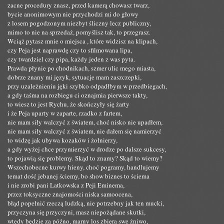
zacne procedury znasz, przed kamerą chowasz twarz,
bycie anonimowym nie przychodzi mi do głowy
z losem pogodzonym niezbyt śliczny lecz publiczny,
mimo to nie na sprzedaż, pomyślisz tak, to przegrasz.
Wciąż pytasz mnie o miejsca , które widzisz na klipach,
czy Peja jest naprawdę czy to sfilmowana lipa,
czy twardziel czy pipa, każdy jeden z was pyta.
Prawda płynie po chodnikach, szmer ulic mego miasta,
dobrze znany mi język, sytuacje mam zaszczepki,
przy uzależnieniu jęki szybko odpadłbym w przedbiegach,
a gdy taśma na rozbiegu ci oznajmia pierwsze takty,
to wiesz to jest Rychu, że skończyły się żarty
i że Peja uparty w zaparte, rzadko z fartem,
nie mam siły walczyć z światem, choć nisko nie upadłem,
nie mam siły walczyć z światem, nie dałem się namierzyć
to widzę jak ubywa kozaków i żołnierzy,
a gdy wyżej chce przymierzyć w drodze po dalsze sukcesy,
to pojawią się problemy. Skąd to znamy? Skąd to wiemy?
Wszechobecne kurwy hieny, choć pogramy, handlujemy
temat dość jebanej ściemy, bo show biznes to ściema
i nie zrobi pani Latkowska z Peji Eminema,
przez toksyczne znajomości niska samoocena,
błąd popełnić rzeczą ludzką, nie potrzebny jak ten mucki,
przyczyna się przyczyni, masz niepożądane skutki,
wtedy będzie za późno, marny los zbiera swe żniwo,