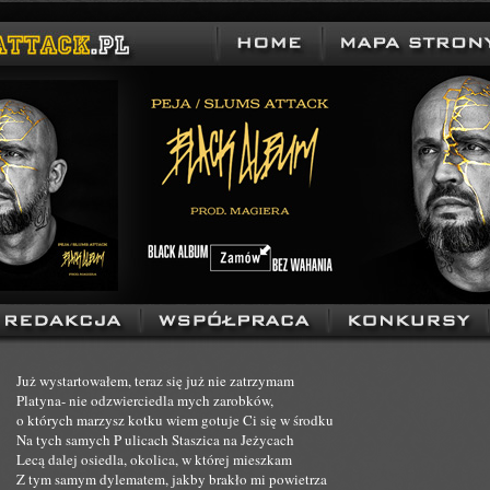
Już wystartowałem, teraz się już nie zatrzymam
Platyna- nie odzwierciedla mych zarobków,
o których marzysz kotku wiem gotuje Ci się w środku
Na tych samych P ulicach Staszica na Jeżycach
Lecą dalej osiedla, okolica, w której mieszkam
Z tym samym dylematem, jakby brakło mi powietrza