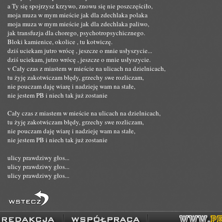
a Ty się spojrzysz krzywo, znowu się nie poszczęściło,
moja muza w mym mieście jak dla zdechlaka polaka
moja muza w mym mieście jak dla zdechlaka paliwo,
jak transfuzja dla chorego, psychotropsychicznego.
Bloki kamienice, okolice , tu kotwiczę.
dziś uciekam jutro wrócę , jeszcze o mnie usłyszycie...
dziś uciekam, jutro wrócę , jeszcze o mnie usłyszycie.
v Cały czas z miastem w mieście na ulicach na dzielnicach,
tu żyję zakotwiczam błędy, grzechy swe rozliczam,
nie pouczam daję wiarę i nadzieję wam na stałe,
nie jestem PB i niech tak już zostanie
Cały czas z miastem w mieście na ulicach na dzielnicach,
tu żyję zakotwiczam błędy, grzechy swe rozliczam,
nie pouczam daję wiarę i nadzieję wam na stałe,
nie jestem PB i niech tak już zostanie
ulicy prawdziwy głos...
ulicy prawdziwy głos...
ulicy prawdziwy głos...