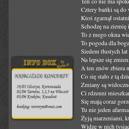
Ten co nie ma spoko
Cztery bańki są do w
Ktoś zgarnął ostatn
Schodzę na ziemię i
To z mego okna wid
To pogoda dla bogac
Siedem tłustych lat
Na lepsze się zmie
A ten znów zbiera 
Co się stało z tą dz
Zmiany są widoczne
Ci rdzenni mieszka
Się mają coraz gorz
Tu nie jeden afarm
Żyją marzeniami, kt
Widzę w nich tysią