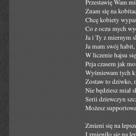
Przestawię Wam mie
Znam się na kobitac
Chcę kobiety wypas, 
Co z oczu mych wyc
Ja i Ty z miernym s
Ja mam swój habit, 
W liczenie hajsu si
Peja czasem jak mo
Wyśmiewam tych ki
Zostaw to dziwko, n
Nie będziesz miał sk
Serii dziewczyn szc
Możesz supportować
Zmieni się na leps
I zmieniło się na l