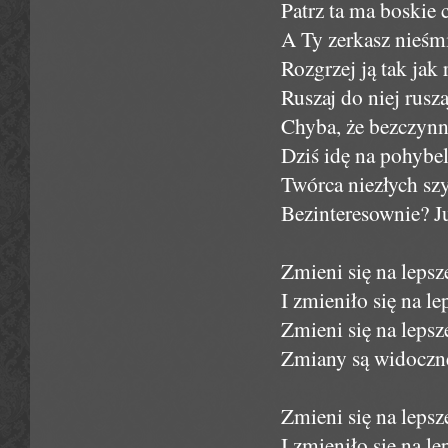
Patrz ta ma boskie c
A Ty zerkasz nieśmi
Rozgrzej ją tak jak
Ruszaj do niej rusza
Chyba, że bezczynno
Dziś idę na pohybel,
Twórca niezłych szy
Bezinteresownie? Ju
Zmieni się na leps
I zmieniło się na l
Zmieni się na lepsz
Zmiany są widoczne
Zmieni się na leps
I zmieniło się na l