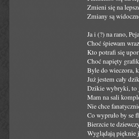
Zmieni się na lepsz
Zmiany są widoczne
Ja i (?) na rano, Pe
Choć śpiewam wraz 
Kto potrafi się upo
Choć napięty grafik
Byle do wieczora, k
Już jestem cały dzik
Dzikie wybryki, to 
Mam na sali komplet
Nie chce fanatycznie
Co wypruło by se fl
Bierzcie te dziewczy
Wyglądają pięknie 