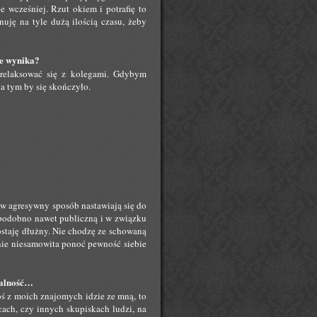
 wcześniej. Rzut okiem i potrafię to
nuję na tyle dużą ilością czasu, żeby
ie wynika?
i relaksować się z kolegami. Gdybym
na tym by się skończyło.
 w agresywny sposób nastawiają się do
 podobno nawet publiczną i w związku
ostaję dłużny. Nie chodzę ze schowaną
ie niesamowita ponoć pewność siebie
walność…
ktoś z moich znajomych idzie ze mną, to
cach, czy innych skupiskach ludzi, na