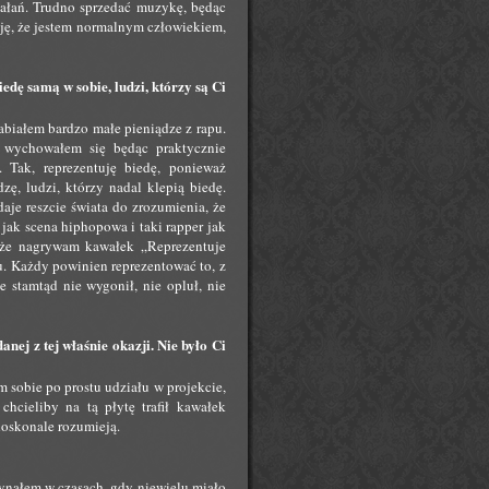
ziałań. Trudno sprzedać muzykę, będąc
zuję, że jestem normalnym człowiekiem,
edę samą w sobie, ludzi, którzy są Ci
białem bardzo małe pieniądze z rapu.
e wychowałem się będąc praktycznie
Tak, reprezentuję biedę, ponieważ
ę, ludzi, którzy nadal klepią biedę.
aje reszcie świata do zrozumienia, że
o jak scena hiphopowa i taki rapper jak
, że nagrywam kawałek „Reprezentuje
mu. Każdy powinien reprezentować to, z
e stamtąd nie wygonił, nie opluł, nie
nej z tej właśnie okazji. Nie było Ci
 sobie po prostu udziału w projekcie,
chcieliby na tą płytę trafił kawałek
 doskonale rozumieją.
zynałem w czasach, gdy niewielu miało