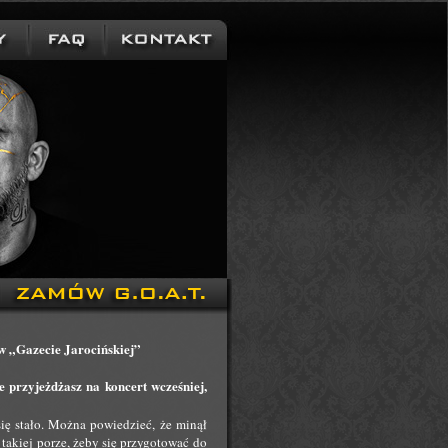
w „Gazecie Jarocińskiej”
e przyjeżdżasz na koncert wcześniej,
ię stało. Można powiedzieć, że minął
takiej porze, żeby się przygotować do