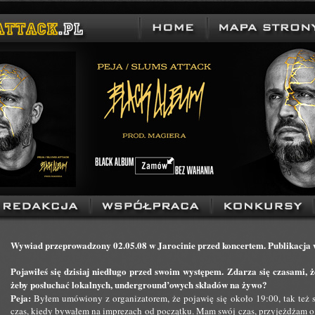
Wywiad przeprowadzony 02.05.08 w Jarocinie przed koncertem. Publikacja 
Pojawiłeś się dzisiaj niedługo przed swoim występem. Zdarza się czasami, ż
żeby posłuchać lokalnych, underground’owych składów na żywo?
Peja:
Byłem umówiony z organizatorem, że pojawię się około 19:00, tak też s
czas, kiedy bywałem na imprezach od początku. Mam swój czas, przyjeżdżam o 