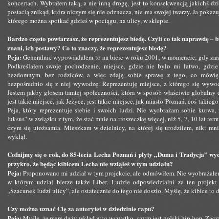
koncertach. Wybrałem taką, a nie inną drogę, jest to konsekwencją jakichś d
postacią znikąd, która niczym się nie odznacza, nie ma swojej twarzy. Ja poka
którego można spotkać gdzieś w pociągu, na ulicy, w sklepie.
Bardzo często powtarzasz, że reprezentujesz biedę. Czyli co tak naprawdę – bi
znani, ich postawy? Co to znaczy, że reprezentujesz biedę?
Peja:
Generalnie wypowiadałem to na bicie w roku 2001, w momencie, gdy zara
Podkreślałem swoje pochodzenie, miejsce, gdzie nie było mi łatwo, gdzi
bezdomnym, bez rodziców, a więc zdaję sobie sprawę z tego, co mówię. 
bezpośrednio się z niej wywodzę. Reprezentuję miejsce, z którego się wywodz
Jestem jakby głosem tamtej społeczności, która w sposób właściwie globalny d
jest takie miejsce, jak Jeżyce, jest takie miejsce, jak miasto Poznań, coś takieg
Peja, który reprezentuje siebie i swoich ludzi. Nie wyobrażam sobie kurwa
luksus” w związku z tym, że stać mnie na troszeczkę więcej, niż 5, 7, 10 lat te
czym się utożsamia. Mieszkam w dzielnicy, na której się urodziłem, nikt mni
wyklął.
Cofnijmy się o rok, do 85-lecia Lecha Poznań i płyty „Duma i Tradycja” wyda
przykro, że będąc kibicem Lecha nie wziąłeś w tym udziału?
Peja:
Proponowano mi udział w tym projekcie, ale odmówiłem. Nie wyobrażałem
w którym udział bierze także Liber. Ludzie odpowiedzialni za ten projekt 
„Szacunek ludzi ulicy”, ale ostatecznie do tego nie doszło. Myślę, że kibice to
Czy można uznać Cię za autorytet w dziedzinie rapu?
Peja:
Myślę, że mam duży wkład w to wszystko, czym jest polski hip-hop. Zac