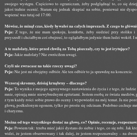
swojego występu. Częściowo to ograniczam, żeby podglądnąć to, co się dzieje
jakoś trafnie ocenić. Staram się jednak skupiać na sobie, ponieważ nie dyspo
wspierać was tutaj od 17:00.
Mówisz, że minął czas, kiedy bywałeś na całych imprezach. Z czego to główn
Peja:
Z tego, że nie mam spokoju, komfortu, żeby siedzieć przy stoliku 
przyszedł i chciałbym coś obejrzeć, to oglądałbym jedynie tłum ludzi wokół. I 
A te małolaty, które przed chwilą za Tobą piszczały, czy to jest irytujące?
Peja:
Jakie małolaty? Nie zwróciłem uwagi.
Czyli nie zwracasz na takie rzeczy uwagi?
Peja:
Nie jest mi obojętny odbiór. Ale ten odbiór to ja sprawdzę na koncercie.
Wczoraj skromny, dzisiaj krnąbrny – dlaczego?
Peja:
To wynika z mojego agresywnego nastawienia do życia i z tego, że ludzie
mnie, opisują mnie niewybrednymi epitetami. Jestem osobą ze świata mediów,
z tym każdy rości sobie prawo do oceny i wypowiedzi na mój temat. Ja nie poz
głową, podkulonym ogonem, tylko po prostu się odcinam. Podobno cechuje mn
i charyzma.
Można od tego wszystkiego dostać na głowę, co? Opinie, recenzje, rozpozna
Peja:
Powiem tak: trzeba mieć jakiś dystans do siebie i tego, co się robi. Jak 
widzi, że jestem obserwowany i tak dalej, że jestem rozpoznawalny – na dwor