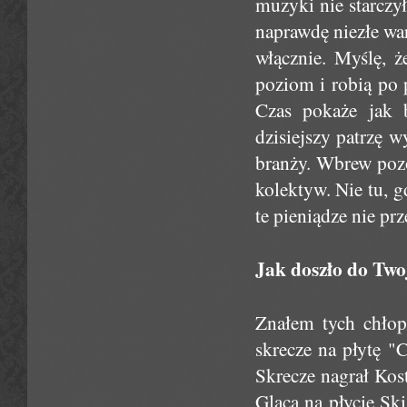
muzyki nie starczył
naprawdę niezłe war
włącznie. Myślę, 
poziom i robią po 
Czas pokaże jak 
dzisiejszy patrzę w
branży. Wbrew pozo
kolektyw. Nie tu, g
te pieniądze nie pr
Jak doszło do Two
Znałem tych chłop
skrecze na płytę "C
Skrecze nagrał Kost
Glacą na płycie Sk