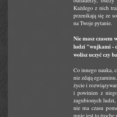
outsiderzy, ostrzy
Każdego z nich tra
przenikają się ze s
na Twoje pytanie.
Nie masz czasem wr
ludzi "wujkami - 
wolisz uczyć czy b
Co innego nauka, co
nie zdają egzaminu.
życie i rozwiązywa
i powinien z nieg
zagubionych ludzi,
nie ma czasu pomó
mnie jest to trochę