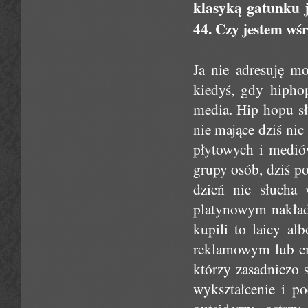
klasyką gatunku j
44. Czy jestem wśr
Ja nie adresuję mo
kiedyś, gdy hiphop
media. Hip hopu sł
nie mające dziś n
płytowych i medió
grupy osób, dziś po
dzień nie słucha 
platynowym nakładz
kupili to laicy al
reklamowym lub emi
którzy zasadniczo 
wykształcenie i po