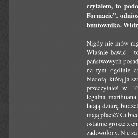
czytałem, to po
Formacie”, odnios
buntownika. Widzis
Nigdy nie mów nigd
Właśnie bawić - t
państwowych posadk
na tym ogólnie ca
biedotą, którą ja s
przeczytałeś w "P
legalna marihuana 
łatają dziurę budż
mają płacić? Ci bie
ostatnie grosze z em
zadowolony. Nie za