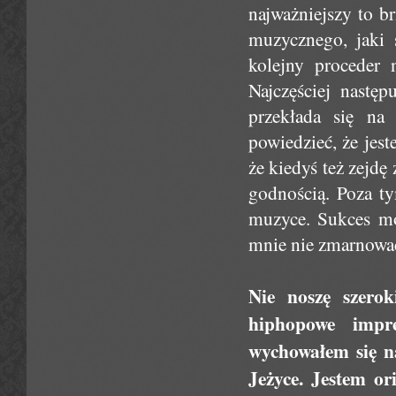
najważniejszy to 
muzycznego, jaki 
kolejny proceder 
Najczęściej następ
przekłada się na 
powiedzieć, że jes
że kiedyś też zejdę
godnością. Poza ty
muzyce. Sukces mo
mnie nie zmarnować
Nie noszę szero
hiphopowe impr
wychowałem się na
Jeżyce. Jestem or