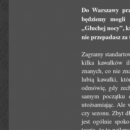
Do Warszawy przy
będziemy mogli 
„Głuchej nocy”, k
nie przepadasz za
Zagramy standartow
kilka kawałków il
znanych, co nie zna
lubią kawałki, któ
odmówię, gdy zech
samym początku d
utożsamiając. Ale 
czy sezonu. Zbyt d
jest ogólnie spoko
teoria, że to najle