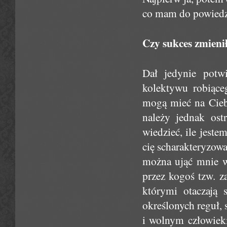
co mam do powiedzen
Czy sukces zmienił
Dał jedynie potwi
kolektywu robiące
mogą mieć na Ciebi
należy jednak os
wiedzieć, ile jeste
cię scharakteryzowa
można ująć mnie w
przez kogoś tzw. z
którymi otaczają 
określonych reguł,
i wolnym człowiek