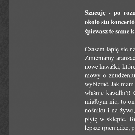
Szacuję - po roz
około stu koncertó
śpiewasz te same 
Czasem łapię sie n
Zmieniamy aranżacj
nowe kawałki, któr
mowy o znudzeniu. 
wybierać. Jak mam s
właśnie kawałki?! 
miałbym nic, to o
nośniku i na żywo,
płytę w sklepie. T
lepsze (pieniądze, 