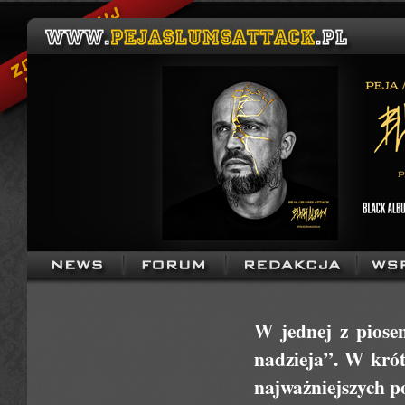
W jednej z piose
nadzieja”. W krótk
najważniejszych po