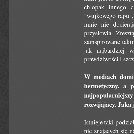
chłopak innego cz
"wujkowego rapu", 
mnie nie docieraj
przysłowia. Zresz
zainspirowane taki
jak najbardziej w
prawdziwości i szc
W mediach domin
hermetyczny, a 
najpopularniejs
rozwijający. Jaka
Istnieje taki podzi
nie znających się n