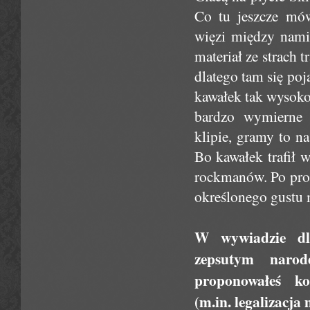
Co tu jeszcze mów
więzi między nami
materiał ze strach 
dlatego tam się poj
kawałek tak wysoko
bardzo wymierne k
klipie, gramy to na
Bo kawałek trafił 
rockmanów. Po pros
określonego gustu 
W wywiadzie dla
zepsutym naro
proponowałeś ko
(m.in. legalizacj