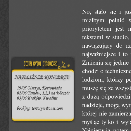
No, stało się i ju
miałbym pełnić
priorytetem jest 
tekstami w studio,
nawiązujący do rz
najważniejsze i to
Zmienia się jednie 
chodzi o techniczn
ludziom, którzy po
muszę się ze wszys
z dużą odpowiedzi
nadzieje, mogą wym
której nie zamier
myśląc tylko i wył
Najpierw ja, potem 