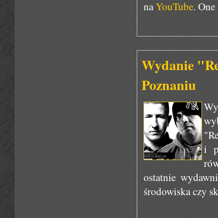
na
YouTube
. One 
Wydanie "Re
Poznaniu
Wyd
wy
"Re
i p
ró
ostatnie wydawni
środowiska czy s