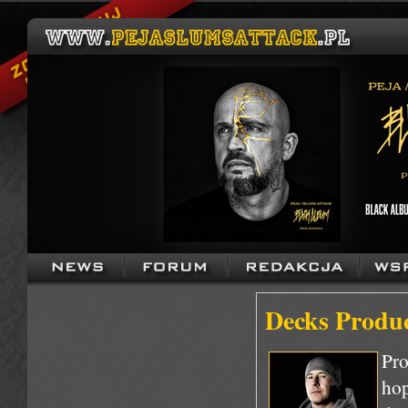
Decks Produ
Pr
hop