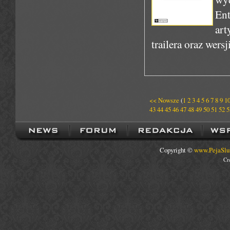
En
art
trailera oraz wersj
<< Nowsze
(
1
2
3
4
5
6
7
8
9
1
43
44
45
46
47
48
49
50
51
52
5
Copyright ©
www.PejaSlu
Cr