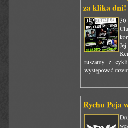
za klika dni!
30 
Cl
ko
Jej
Ke
ruszamy z cykl
występować razem 
Rychu Peja 
Dr
wes