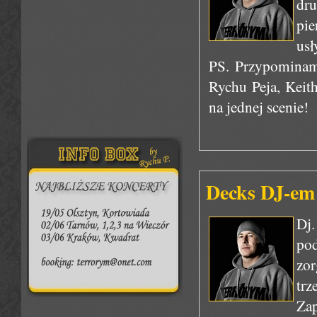
dr
pie
usł
PS. Przypominam
Rychu Peja, Keit
na jednej scenie!
Decks DJ-em
Dj
po
zor
trz
Zap