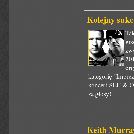
Kolejny suk
Te
goś
zw
20
or
kategorię "Impre
koncert SLU & O
za głosy!
Keith Murray 