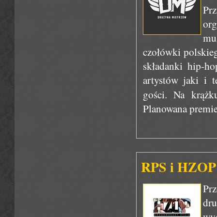
Pr
org
mu
czołówki polskie
składanki hip-h
artystów jaki i 
gości. Na krążk
Planowana premier
RPS i HZOP 
Prz
dr
wy