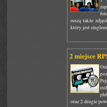
za
fot
ruszą także zdjęc
który jest singl
2 miejsce RP
Os
poz
Pej
mił
ple
oraz 2 drugie po