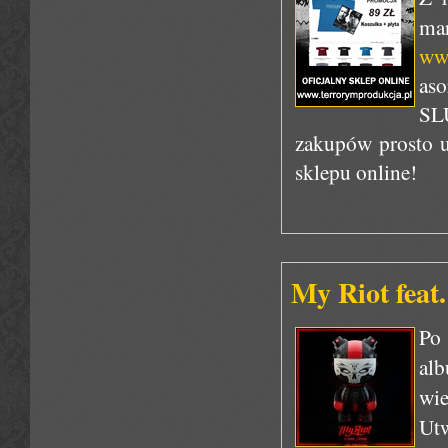
ma
www
aso
SL
zakupów prosto u
sklepu online!
My Riot feat
Po
al
wi
Ut