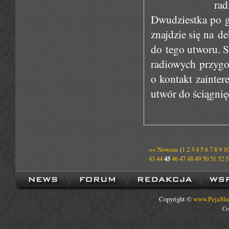
ra
Dwudziestka po go
znajdzie się na d
do tego utworu. 
radiowych przygo
o kontakt zainte
utwór do ściągnię
<< Nowsze
(
1
2
3
4
5
6
7
8
9
1
43
44
45
46
47
48
49
50
51
52
5
Copyright ©
www.PejaSlu
Cr