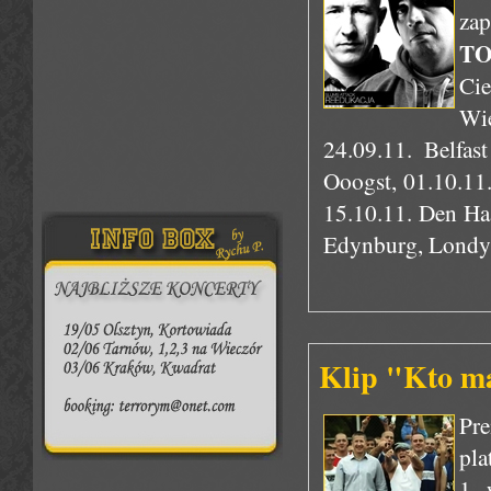
zap
TO
Ci
Wie
24.09.11. Belfa
Ooogst, 01.10.11.
15.10.11. Den Haa
Edynburg, Londyn
Klip "Kto ma
Pr
pla
1 