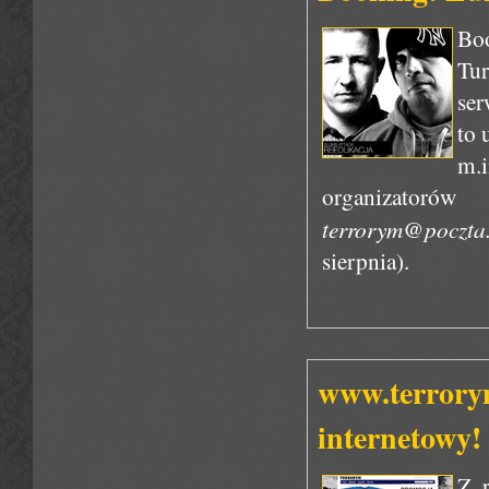
Boo
Tur
ser
to 
m.
organizator
terrorym@poczta.
sierpnia).
www.terrorym
internetowy!
Z r