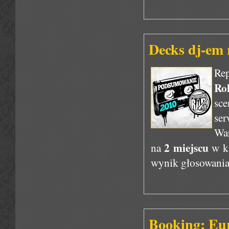
Decks dj-em 
Rep
Ro
sce
ser
War
2 miejscu
na
w k
wynik głosowania 
Booking: Eu