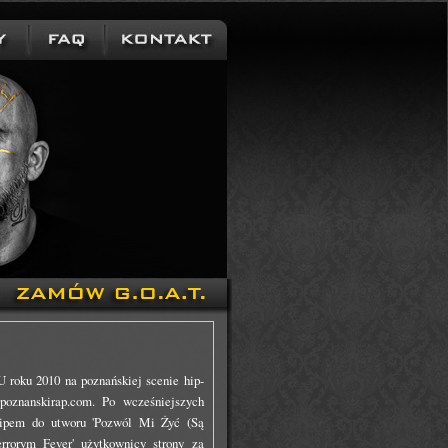
ku 2010 na poznańskiej scenie hip-
 poznanskirap.com. Po wcześniejszych
lipem do utworu 'Pozwól Mi Żyć (Są
rrorym Fever' użytkownicy strony za