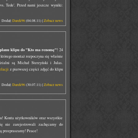
vs. Tede'. Przed nami jeszcze wyniki:
Dodał:
Darek96
(04.08.11) |
Zobacz news
 planu klipu do "Kto ma renomę"
! 24
, którego montaż rozpoczyna się właśnie
zialni są Michał Sterzyński i Julas.
elacji
z pierwszej części zdjęć do klipu
Dodał:
Darek96
(30.07.11) |
Zobacz news
wu! Konta użytkowników oraz wszystkie
ię nie zarejestrowali zachęcamy do
ną przepraszamy! Peace!