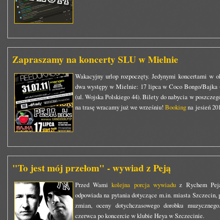
Zapraszamy na koncerty SLU w Mielnie
Wakacyjny urlop rozpoczęty. Jedynymi koncertami w o
dwa występy w Mielnie: 17 lipca w Coco Bongo/Bajka (
(ul. Wojska Polskiego 44). Bilety do nabycia w poszczeg
na trasę wracamy już we wrześniu!
Booking
na jesień 201
"To jest mój przełom" - wywiad z Peją
Przed Wami
kolejna porcja wywiadu
z Rychem Peją.
odpowiada na pytania dotyczące m.in. miasta Szczecin,
zmian, oceny dotychczasowego dorobku muzycznego
czerwca po koncercie w klubie Heya w Szczecinie.