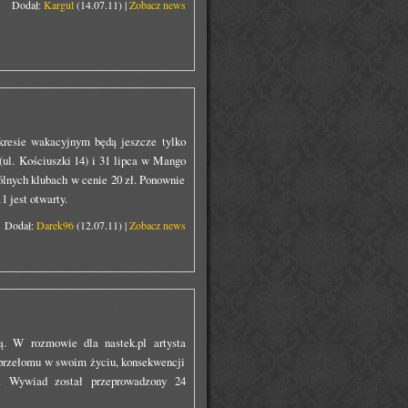
Dodał:
Kargul
(14.07.11) |
Zobacz news
kresie wakacyjnym będą jeszcze tylko
ul. Kościuszki 14) i 31 lipca w Mango
ólnych klubach w cenie 20 zł. Ponownie
1 jest otwarty.
Dodał:
Darek96
(12.07.11) |
Zobacz news
 W rozmowie dla nastek.pl artysta
 przełomu w swoim życiu, konsekwencji
. Wywiad został przeprowadzony 24