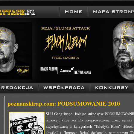
poznanskirap.com: PODSUMOWANIE 2010
SLU Gang święci kolejne sukcesy w PODSUMOWANIU ro
hopowej, które zostało przeprowadzone przez serwis
zwycięstwach w kategoriach "Teledysk Roku" videok
chwile)' i "Impreza Roku" doskonale pamiętanym 'Te