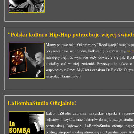
"Polska kultura Hip-Hop potrzebuje więcej świa
Mamy połowę roku. Od premiery "Reedukacji" minęło już
przyszedł czas na chłodną kalkulację. Zapraszamy
na 
miesięcy Peji. Z wywiadu se3y dowiecie się jak Rychu
chciałby coś w niej zmienić. Przeczytacie także o 
współpracy z Onyx, MyRiot i czeskim DeFuckTo. O tym j
nagrodach branżowych.
LaBombaStudio Oficjalnie!
LaBombaStudio zaprasza wszystkie raperki i raperów
solistów, muzyków oraz lektorów do najlepszego studi
poznańskiej Dąbrowie. LaBombaStudio oferuje najwyż
obsługę, niepowtarzalną atmosferę i optymalne ceny. Akt