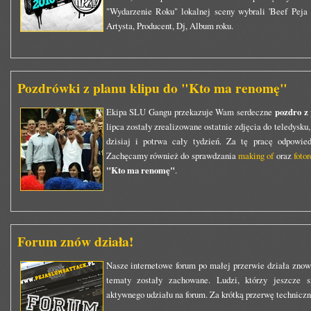
"Wydarzenie Roku" lokalnej sceny wybrali 'Beef Peja 
Artysta, Producent, Dj, Album roku.
Pozdrówki z planu klipu do "Kto ma renomę"
Ekipa SLU Gangu przekazuje Wam serdeczne
pozdro z
lipca zostały zrealizowane ostatnie zdjęcia do teledysku
dzisiaj i potrwa cały tydzień. Za tę pracę odpowied
Zachęcamy również do sprawdzania
making of
oraz
fotor
"Kto ma renomę"
.
Forum znów działa!
Nasze internetowe forum po małej przerwie działa zno
tematy zostały zachowane. Ludzi, którzy jeszcze s
aktywnego udziału na forum. Za krótką przerwę technicz