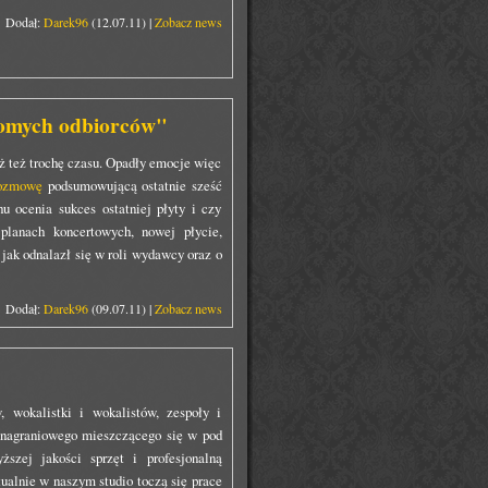
Dodał:
Darek96
(12.07.11) |
Zobacz news
domych odbiorców"
 też trochę czasu. Opadły emocje więc
rozmowę
podsumowującą ostatnie sześć
 ocenia sukces ostatniej płyty i czy
planach koncertowych, nowej płycie,
ak odnalazł się w roli wydawcy oraz o
Dodał:
Darek96
(09.07.11) |
Zobacz news
, wokalistki i wokalistów, zespoły i
a nagraniowego mieszczącego się w pod
szej jakości sprzęt i profesjonalną
ualnie w naszym studio toczą się prace