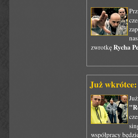
Pr
cz
za
nas
Rycha Pe
zwrotkę
Już wkrótce:
Ju
"R
cze
si
współpracy będzie