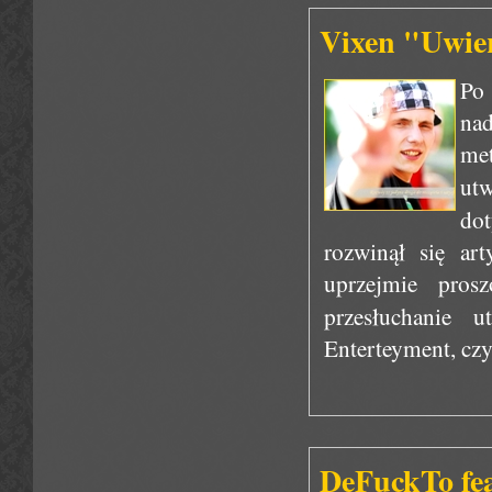
Vixen "Uwier
Po
nad
met
ut
do
rozwinął się art
uprzejmie pros
przesłuchanie 
Enterteyment, cz
DeFuckTo fea