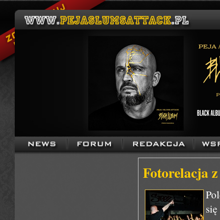
Fotorelacja 
Pol
się