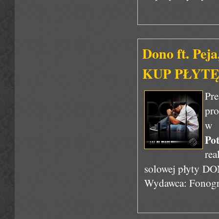
Dono ft. Peja
KUP PŁYTĘ
Pr
pro
w 
Pot
rea
solowej płyty D
Wydawca: Fonogr