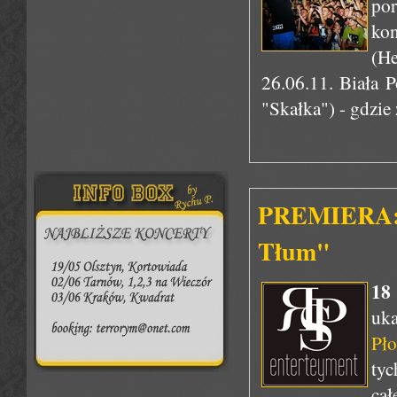
po
kon
(He
26.06.11. Biała 
"Skałka") - gdzie
PREMIERA: "
Tłum"
18
uk
Pło
tyc
cał