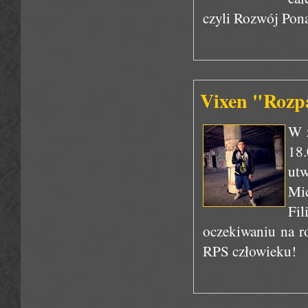
czyli Rozwój Pon
Vixen "Rozpal
W z
18
utw
Mic
Fil
oczekiwaniu na r
RPS człowieku!