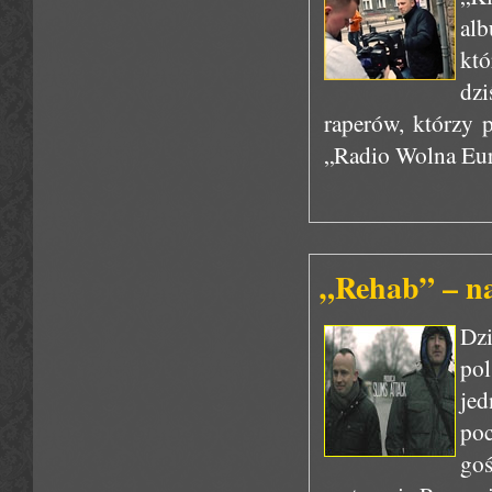
al
któ
dzi
raperów, którzy 
„Radio Wolna Eur
„Rehab” – na
Dzi
po
je
po
goś