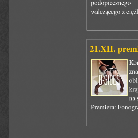
podopiecznego
walczącego z cię
21.XII. prem
Kom
zna
obl
kra
na 
Premiera: Fonogr