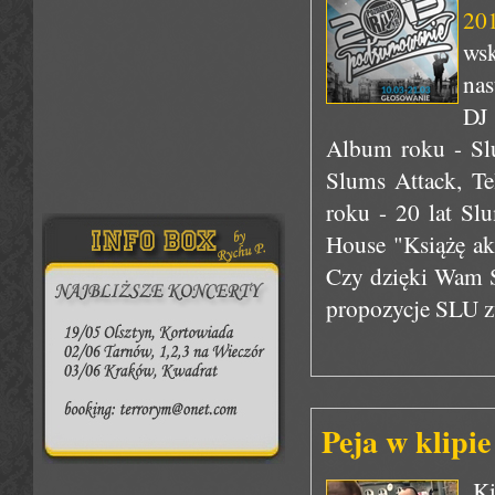
20
wsk
nas
DJ
Album roku - Slu
Slums Attack, Te
roku - 20 lat Sl
House "Książę a
Czy dzięki Wam S
propozycje SLU 
Peja w klipie
„Ki