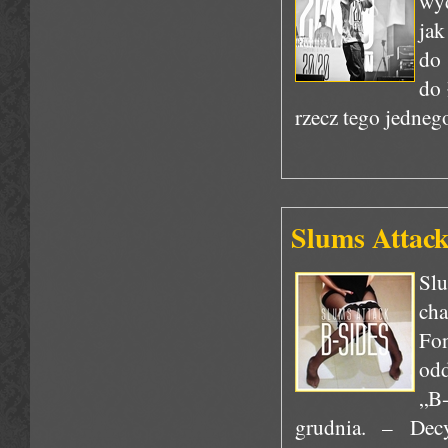
wyd
jak
do 
do 
rzecz tego jednego
Slums Attack
Slu
ch
Fo
odd
„B
grudnia. – Dec