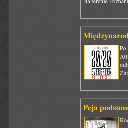
na terenie Poznan
Międzynarod
Po 
Att
odb
Zna
Peja podsum
Ko