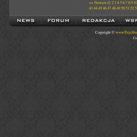
<< Nowsze
(
1
2
3
4
5
6
7
8
9
1
43
44
45
46
47
48
49
50
51
52
5
Copyright ©
www.PejaSlu
Cr