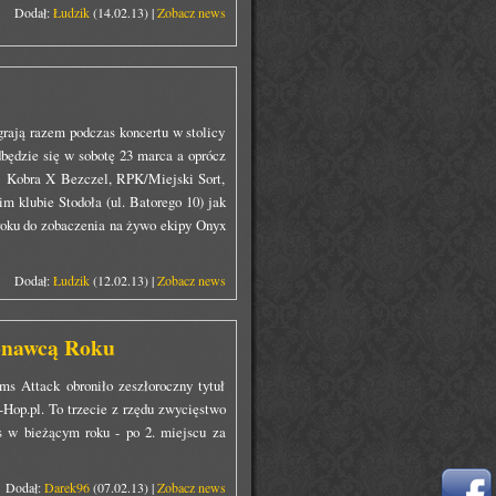
Dodał:
Łudzik
(14.02.13) |
Zobacz news
rają razem podczas koncertu w stolicy
dbędzie się w sobotę 23 marca a oprócz
: Kobra X Bezczel, RPK/Miejski Sort,
 klubie Stodoła (ul. Batorego 10) jak
roku do zobaczenia na żywo ekipy Onyx
Dodał:
Łudzik
(12.02.13) |
Zobacz news
onawcą Roku
ms Attack obroniło zeszłoroczny tytuł
op.pl. To trzecie z rzędu zwycięstwo
es w bieżącym roku - po 2. miejscu za
Dodał:
Darek96
(07.02.13) |
Zobacz news