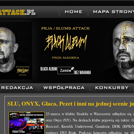
SLU, ONYX, Glaca, Pezet i inni na jednej scenie j
23 marca w klubie Stodoła w Warszawie odbędzie się 
oraz Onyx (NY). Na deskach klubu pojawią się także: 
Bezczel, Kroolik Underwood, Gandzior, DDK (RPK/Mi
rozkręci DVJ Rink. Podczas koncertu odbędzie się zb