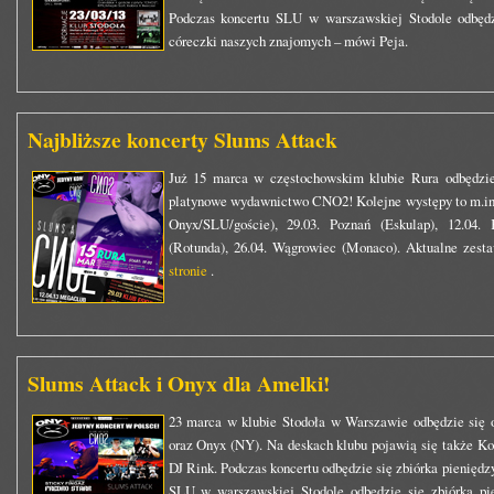
Podczas koncertu SLU w warszawskiej Stodole odbędz
córeczki naszych znajomych – mówi Peja.
Najbliższe koncerty Slums Attack
Już 15 marca w częstochowskim klubie Rura odbędzie
platynowe wydawnictwo CNO2! Kolejne występy to m.in.:
Onyx/SLU/goście), 29.03. Poznań (Eskulap), 12.04.
(Rotunda), 26.04. Wągrowiec (Monaco). Aktualne zesta
stronie
.
Slums Attack i Onyx dla Amelki!
23 marca w klubie Stodoła w Warszawie odbędzie się 
oraz Onyx (NY). Na deskach klubu pojawią się także K
DJ Rink. Podczas koncertu odbędzie się zbiórka pieniędz
SLU w warszawskiej Stodole odbędzie się zbiórka pi