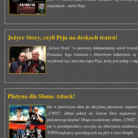
znajomych – mówi Peja.
Jeżyce Story, czyli Peja na deskach teatru!
„Jeżyce Story” to pierwszy dokumentalny serial teatr
Poznaniu. Jego tematem i zbiorowym bohaterem są J
wychował się i mieszka raper Peja, który jest jedną z od
Platyna dla Slums Attack!
Już w pierwszym dniu po oficjalnej premierze najnows
„CNO2”, album pokrył się złotem. Dziś najnowsza p
platynowego krążka! Długo oczekiwany album „CNO2” mi
już w przedsprzedaży cieszyła się olbrzymim zaintere
TOP50 najlepiej sprzedających się płyt w sieci Empik.