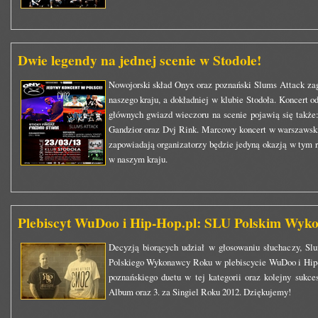
Dwie legendy na jednej scenie w Stodole!
Nowojorski skład Onyx oraz poznański Slums Attack zag
naszego kraju, a dokładniej w klubie Stodoła. Koncert o
głównych gwiazd wieczoru na scenie pojawią się także
Gandzior oraz Dvj Rink. Marcowy koncert w warszawskim
zapowiadają organizatorzy będzie jedyną okazją w tym 
w naszym kraju.
Plebiscyt WuDoo i Hip-Hop.pl: SLU Polskim Wyk
Decyzją biorących udział w głosowaniu słuchaczy, Slu
Polskiego Wykonawcy Roku w plebiscycie WuDoo i Hip-H
poznańskiego duetu w tej kategorii oraz kolejny sukc
Album oraz 3. za Singiel Roku 2012. Dziękujemy!