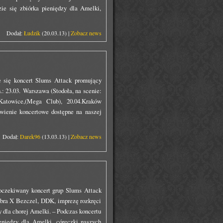
ie się zbiórka pieniędzy dla Amelki,
Dodał:
Łudzik
(20.03.13) |
Zobacz news
 się koncert Slums Attack promujący
 23.03. Warszawa (Stodoła, na scenie:
 Katowice,(Mega Club), 20.04.Kraków
wienie koncertowe dostępne na naszej
Dodał:
Darek96
(13.03.13) |
Zobacz news
oczekiwany koncert grup Slums Attack
obra X Bezczel, DDK, imprezę rozkręci
y dla chorej Amelki. – Podczas koncertu
eniędzy dla Amelki, córeczki naszych