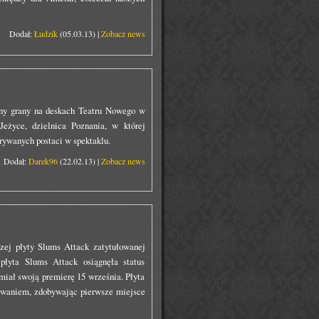
Dodał:
Łudzik
(05.03.13) |
Zobacz news
alny grany na deskach Teatru Nowego w
eżyce, dzielnica Poznania, w której
grywanych postaci w spektaklu.
Dodał:
Darek96
(22.02.13) |
Zobacz news
zej płyty Slums Attack zatytułowanej
łyta Slums Attack osiągnęła status
ał swoją premierę 15 września. Płyta
sowaniem, zdobywając pierwsze miejsce