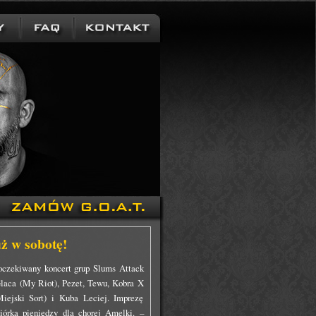
uż w sobotę!
oczekiwany koncert grup Slums Attack
Glaca (My Riot), Pezet, Tewu, Kobra X
ejski Sort) i Kuba Leciej. Imprezę
iórka pieniędzy dla chorej Amelki. –