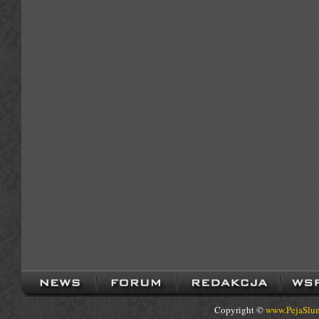
Copyright ©
www.PejaSlum