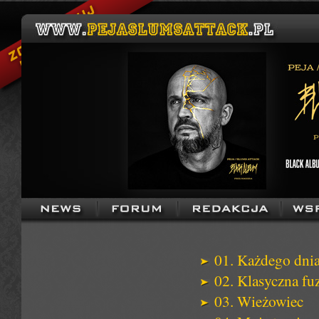
01. Każdego dni
02. Klasyczna fu
03. Wieżowiec