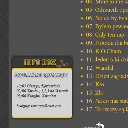
04. Mnie to nie 
05. Odrzucili opc
06. No co by byl
07. Byłem pewi
08. Cały ten rap
09. Pogoda dla 
10. K.O.Cham
11. Jeden taki dz
12. Wandal
13. Dzień zagła
14. Kto
15. Zło
16. Na co nas sta
17. Te rzeczy są f