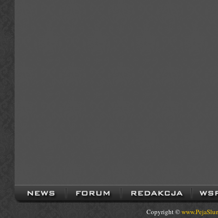
Copyright ©
www.PejaSlum