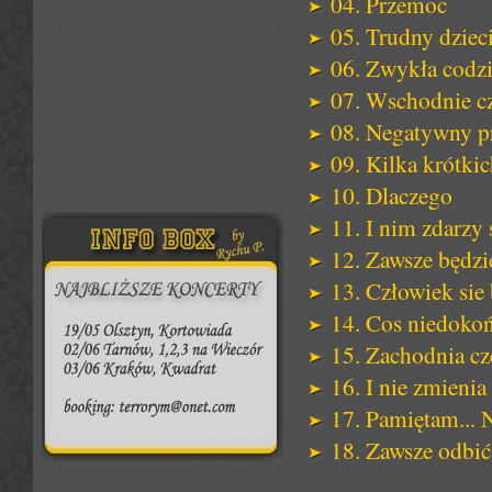
04. Przemoc
05. Trudny dziec
06. Zwykła codz
07. Wschodnie c
08. Negatywny p
09. Kilka krótki
10. Dlaczego
11. I nim zdarzy 
12. Zawsze będzie
13. Człowiek sie 
14. Cos niedokoń
15. Zachodnia cz
16. I nie zmienia 
17. Pamiętam... 
18. Zawsze odbić 