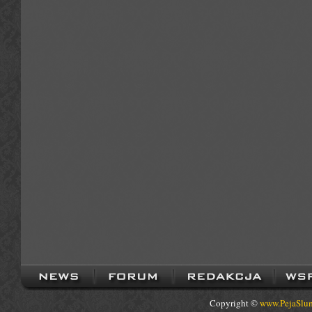
Copyright ©
www.PejaSlum