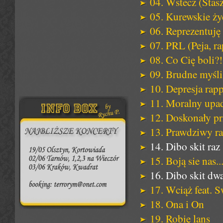
04. Wstecz (Stasz
05. Kurewskie ży
06. Reprezentuję
07. PRL (Peja, ra
08. Co Cię boli?!
09. Brudne myśli
10. Depresja rapp
11. Moralny upa
12. Doskonały pr
13. Prawdziwy ra
14. Dibo skit raz
15. Boją sie nas..
16. Dibo skit dw
17. Wciąż feat. S
18. Ona i On
19. Robię lans